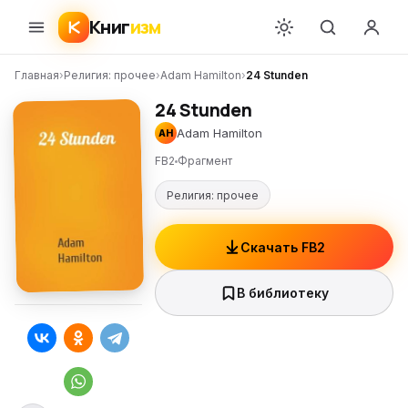
Книг
изм
Главная
›
Религия: прочее
›
Adam Hamilton
›
24 Stunden
24 Stunden
Adam Hamilton
AH
FB2
Фрагмент
Религия: прочее
Скачать FB2
В библиотеку