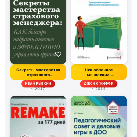
Секреты мастерства
Нешаблонное
страхового
мышление.
менеджера: как
Проверенная
ИВАН РЫБКИН
ДЖОН О`КИФФИ
быстр...
методика достиже...
2017
2014