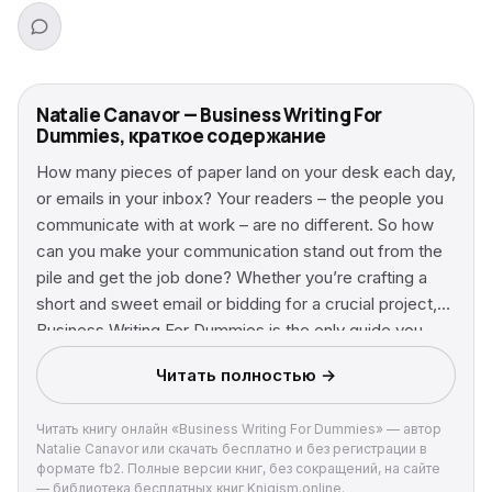
Natalie Canavor — Business Writing For
Dummies, краткое содержание
How many pieces of paper land on your desk each day,
or emails in your inbox? Your readers – the people you
communicate with at work – are no different. So how
can you make your communication stand out from the
pile and get the job done? Whether you’re crafting a
short and sweet email or bidding for a crucial project,
Business Writing For Dummies is the only guide you
need. Inside you’ll find: The basic principles of how to
Читать полностью →
write well How to avoid the common pitfalls that
immediately turn a reader off Crucial tips for self-
Читать книгу онлайн «Business Writing For Dummies» — автор
editing and revision techniques to heighten your impact
Natalie Canavor или скачать бесплатно и без регистрации в
Lots of practical advice and examples covering a range
формате fb2. Полные версии книг, без сокращений, на сайте
of different types of communication, including emails,
— библиотека бесплатных книг Knigism.online.