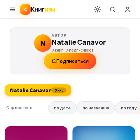
Книг
изм
АВТОР
Natalie Canavor
N
3 книг ·
0
подписчиков
Подписаться
Natalie Canavor
3 кн.
Сортировка:
по дате
по названию
по году