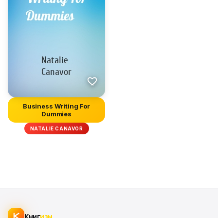
Business Writing For
Dummies
NATALIE CANAVOR
Книг
изм