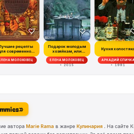
Лучшие рецепты
Подарок молодым
Кухня холостяк
для современной
хозяйкам, или
хозяйки
Средство к
ЕЛЕНА МОЛОХОВЕЦ
ЕЛЕНА МОЛОХОВЕЦ
АРКАДИЙ СПИЧК
уменьшени...
2015
1991
Dummies»
ние автора
Marie Rama
в жанре
Кулинария
. На сайте 