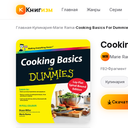
Книг
изм
Главная
Жанры
Серии
Главная
›
Кулинария
›
Marie Rama
›
Cooking Basics For Dummi
Cookin
Marie R
MR
FB2
Фрагмент
Кулинария
Скачат