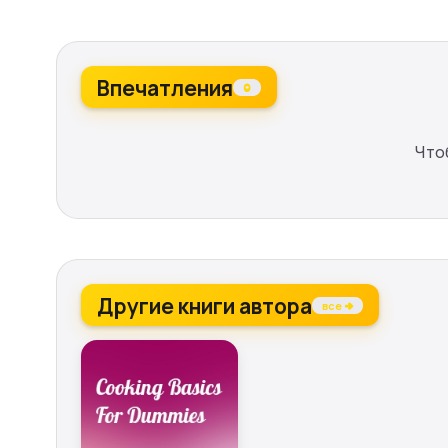
Впечатления
0
Что
Другие книги автора
все →