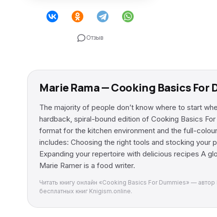
Отзыв
Marie Rama — Cooking Basics For
The majority of people don’t know where to start when
hardback, spiral-bound edition of Cooking Basics For 
format for the kitchen environment and the full-colo
includes: Choosing the right tools and stocking your p
Expanding your repertoire with delicious recipes A g
Marie Ramer is a food writer.
Читать книгу онлайн «Cooking Basics For Dummies» — автор 
бесплатных книг Knigism.online.