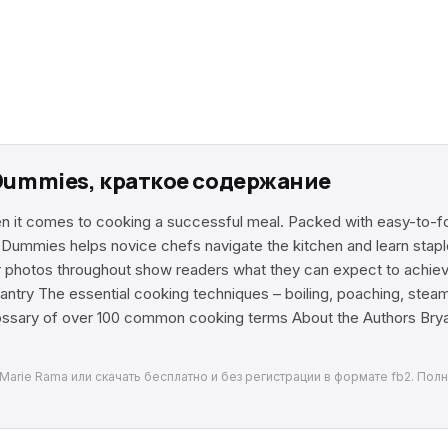
 Dummies, краткое содержание
 it comes to cooking a successful meal. Packed with easy-to-foll
Dummies helps novice chefs navigate the kitchen and learn staple 
ur photos throughout show readers what they can expect to achie
antry The essential cooking techniques – boiling, poaching, steamin
lossary of over 100 common cooking terms About the Authors Bryan 
Marie Rama или скачать бесплатно и без регистрации в формате fb2. Пол