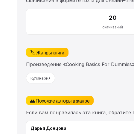
скачивания в формате fb2 и для онлайн-чт
20
скачиваний
🏷️ Жанры книги
Произведение «Cooking Basics For Dummie
Кулинария
👥 Похожие авторы в жанре
Если вам понравилась эта книга, обратите
Дарья Донцова