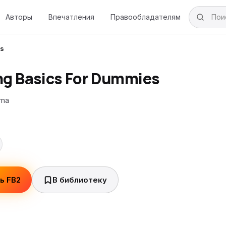
Авторы
Впечатления
Правообладателям
es
g Basics For Dummies
ama
ь FB2
В библиотеку