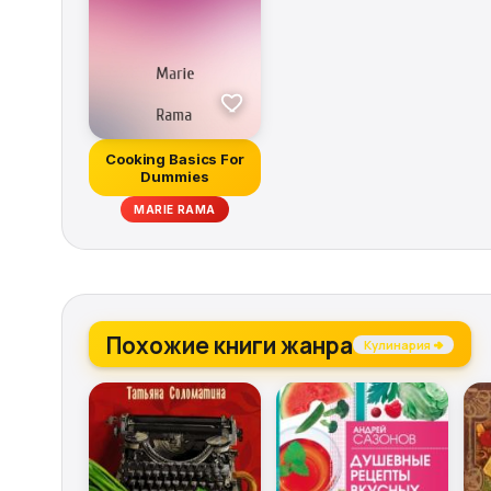
Cooking Basics For
Dummies
MARIE RAMA
Похожие книги жанра
Кулинария →