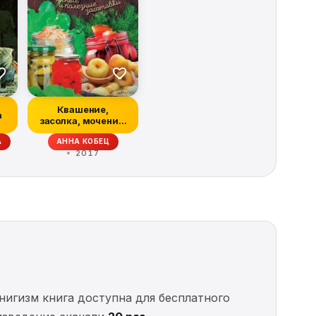
Квашение,
а
засолка, мочение.
Капуста, яблоки,
А
АННА КОБЕЦ
арбуз...
2017
Книгизм книга доступна для бесплатного