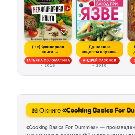
(Не)Кулинарная
Душевные
книга.
рецепты вкусных
Писательская
блюд при язве
ТАТЬЯНА СОЛОМАТИНА
АНДРЕЙ САЗОНОВ
кухня на Бороди...
2016
2010
📖 О книге «Cooking Basics For 
«Cooking Basics For Dummies» — произведе