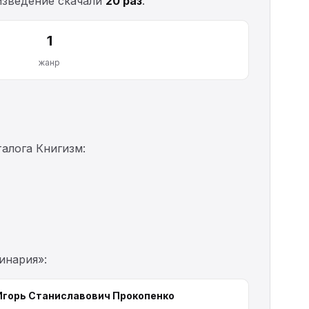
оизведение скачали
20 раз
.
1
жанр
алога Книгизм:
инария»:
Игорь Станиславович Прокопенко