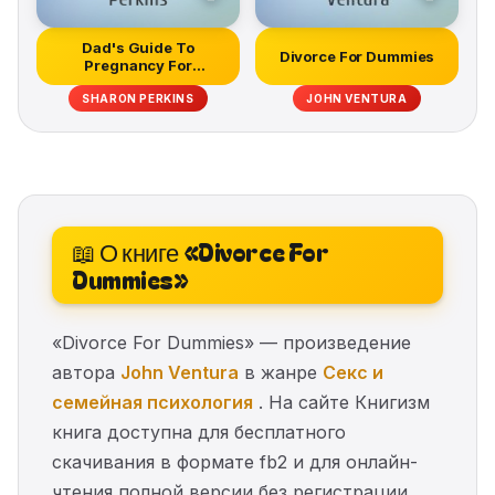
Dad's Guide To
Divorce For Dummies
Pregnancy For
Dummies
SHARON PERKINS
JOHN VENTURA
📖 О книге «Divorce For
Dummies»
«Divorce For Dummies» — произведение
автора
John Ventura
в жанре
Секс и
семейная психология
. На сайте Книгизм
книга доступна для бесплатного
скачивания в формате fb2 и для онлайн-
чтения полной версии без регистрации.