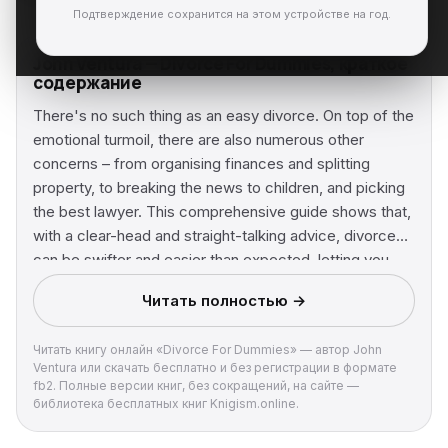
Подтверждение сохранится на этом устройстве на год.
John Ventura — Divorce For Dummies, краткое
содержание
There's no such thing as an easy divorce. On top of the
emotional turmoil, there are also numerous other
concerns – from organising finances and splitting
property, to breaking the news to children, and picking
the best lawyer. This comprehensive guide shows that,
with a clear-head and straight-talking advice, divorce
can be swifter and easier than expected, letting you
make a clean break and move on with confidence.
Читать полностью →
Divorce For Dummies includes the most up-to-date
information on: What to Do First When Things Start to
Читать книгу онлайн «Divorce For Dummies» — автор John
Go Wrong Separation: A Healthy Breather or a Prelude
Ventura или скачать бесплатно и без регистрации в формате
to Divorce? Helping Your Children Get Through Your
fb2. Полные версии книг, без сокращений, на сайте —
Divorce Pre-marital Agreements Same-sex and DIY
библиотека бесплатных книг Knigism.online.
divorces About the author Elizabeth Walsh is a legal