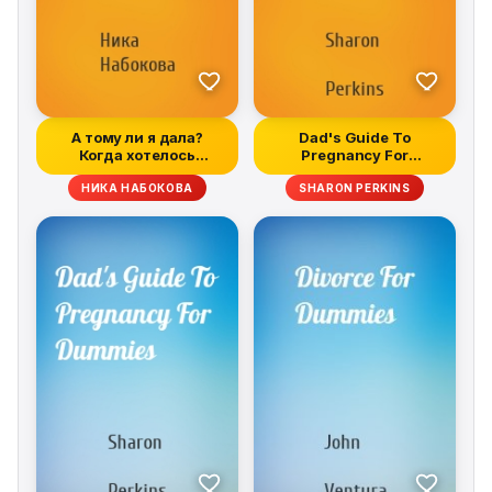
А тому ли я дала?
Dad's Guide To
Когда хотелось
Pregnancy For
счастья, а получи...
Dummies
НИКА НАБОКОВА
SHARON PERKINS