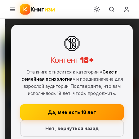
Книг
изм
Главная
›
Секс и семейная психология
›
John Ventura
›
Divorce For Dummi
🔞
Divorce For Dummies
John Ventura
JV
FB2
Фрагмент
18+
Контент 18+
Секс и семейная психология
Эта книга относится к категории «
Секс и
семейная психология
» и предназначена для
Скачать FB2
взрослой аудитории. Подтвердите, что вам
исполнилось 18 лет, чтобы продолжить.
В библиотеку
Да, мне есть 18 лет
Нет, вернуться назад