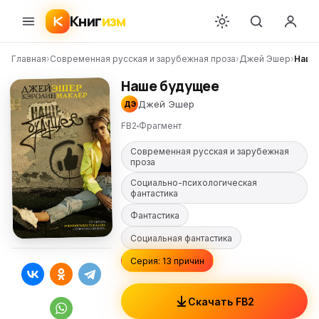
Книг
изм
Главная
›
Современная русская и зарубежная проза
›
Джей Эшер
›
Наше
Наше будущее
Джей Эшер
ДЭ
FB2
Фрагмент
Современная русская и зарубежная
проза
Социально-психологическая
фантастика
Фантастика
Социальная фантастика
Серия: 13 причин
Скачать FB2