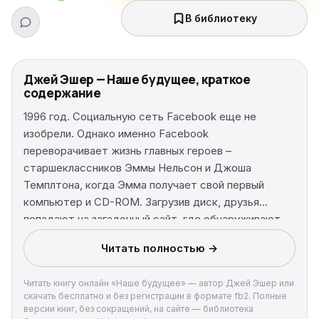
В библиотеку
Джей Эшер — Наше будущее, краткое
содержание
1996 год. Cоциальную сеть Facebook еще не
изобрели. Однако именно Facebook
переворачивает жизнь главных героев –
старшеклассников Эммы Нельсон и Джоша
Темплтона, когда Эмма получает свой первый
компьютер и CD-ROM. Загрузив диск, друзья
попадают на загадочный сайт, где обнаруживают
профили взрослых Эммы Нельсон и Джоша
Читать полностью →
Темплтона. Следя за статусами и обновлениями на
страницах своих двойников, Эмма и Джош с
Читать книгу онлайн «Наше будущее» — автор Джей Эшер или
ужасом осознают, что они видят будущее… и могут
скачать бесплатно и без регистрации в формате fb2. Полные
его менять.
версии книг, без сокращений, на сайте — библиотека