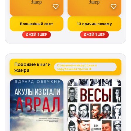
Волшебный свет
13 причин почему
ДЖЕЙ ЭШЕР
ДЖЕЙ ЭШЕР
Похожие книги
Современная русская и
жанра
зарубежная проза →