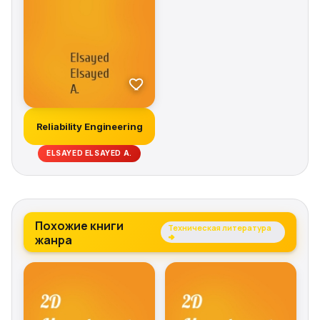
professionals in quality and reliability engineering,
Reliability Engineering can also be used for senior
undergraduate or graduate courses in industrial and
systems, mechanical, and electrical engineering
programs.
Reliability Engineering
ELSAYED ELSAYED A.
Похожие книги
Техническая литература
жанра
→