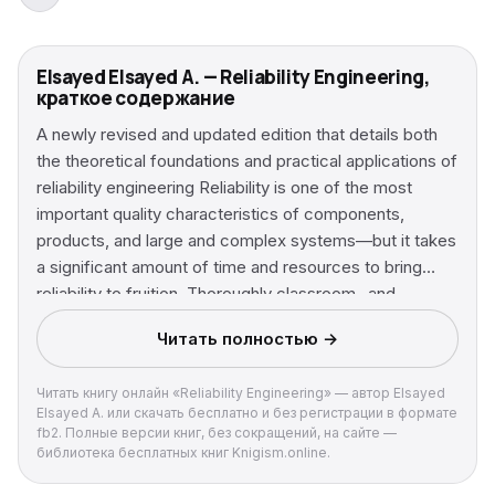
Elsayed Elsayed A. — Reliability Engineering,
краткое содержание
A newly revised and updated edition that details both
the theoretical foundations and practical applications of
reliability engineering Reliability is one of the most
important quality characteristics of components,
products, and large and complex systems—but it takes
a significant amount of time and resources to bring
reliability to fruition. Thoroughly classroom- and
industry-tested, this book helps ensure that engineers
Читать полностью →
see reliability success with every product they design,
test, and manufacture. Divided into three parts,
Читать книгу онлайн «Reliability Engineering» — автор Elsayed
Reliability Engineering, Second Edition handily
Elsayed A. или скачать бесплатно и без регистрации в формате
describes the theories and their practical uses while
fb2. Полные версии книг, без сокращений, на сайте —
presenting readers with real-world examples and
библиотека бесплатных книг Knigism.online.
problems to solve. Part I focuses on system reliability