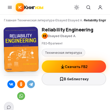
Книг
изм
Главная
›
Техническая литература
›
Elsayed Elsayed A.
›
Reliability Engine
Reliability Engineering
Elsayed Elsayed A.
EE
FB2
Фрагмент
Техническая литература
Скачать FB2
В библиотеку