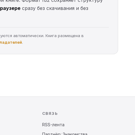
ой книге. Формат fb2 сохраняет структуру
браузере
сразу без скачивания и без
руются автоматически. Книга размещена в
бладателей
.
СВЯЗЬ
RSS-лента
Партнёр: Знакомства