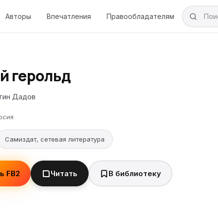
Авторы
Впечатления
Правообладателям
й герольд
тин Дадов
рсия
Самиздат, сетевая литература
ь FB2
Читать
В библиотеку