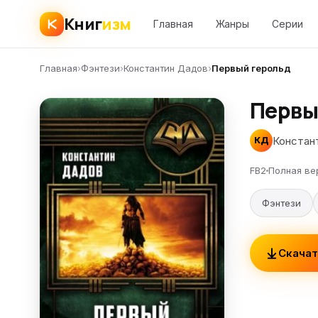
Книг
изм
Главная
Жанры
Серии
Главная
›
Фэнтези
›
Константин Дадов
›
Первый герольд
Первы
Констан
КД
FB2
Полная ве
Фэнтези
Скачат