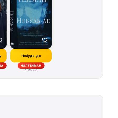
у
Небудь-де
ВА
НИЛ ГЕЙМАН
2017