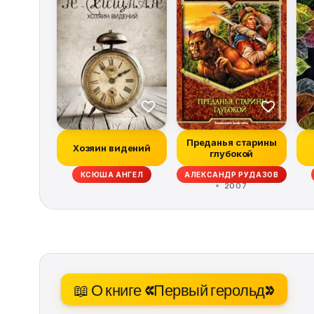
Преданья старины
Хозяин видений
глубокой
КСЮША АНГЕЛ
АЛЕКСАНДР РУДАЗОВ
2007
📖 О книге «Первый герольд»