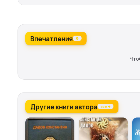
Впечатления
0
Что
Другие книги автора
все →