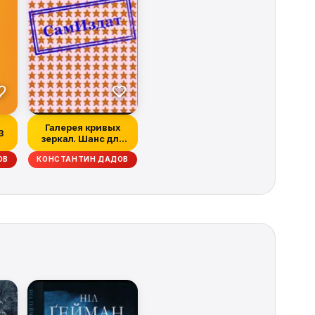
Галерея кривых
3
зеркал. Шанс для
предателя(СИ)
ОВ
КОНСТАНТИН ДАДОВ