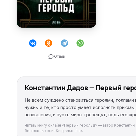
Отзыв
Константин Дадов — Первый гер
Не всем суждено становиться героями, толпами
нужны и те, кто просто умеет исполнять приказы,
возвышения, и пусть миры трепещут, ведь его жр
Читать книгу онлайн «Первый герольд» — автор Константин 
бесплатных книг Knigism.online.