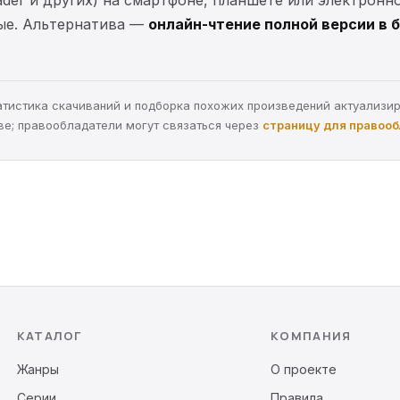
eader и других) на смартфоне, планшете или электронн
ные. Альтернатива —
онлайн-чтение полной версии в 
статистика скачиваний и подборка похожих произведений актуализи
ве; правообладатели могут связаться через
страницу для правоо
КАТАЛОГ
КОМПАНИЯ
Жанры
О проекте
Серии
Правила