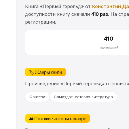
Книга «Первый герольд» от
Константин Д
доступности книгу скачали
410 раз
. На стр
регистрации.
410
скачиваний
🏷️ Жанры книги
Произведение «Первый герольд» относитс
Фэнтези
Самиздат, сетевая литература
👥 Похожие авторы в жанре