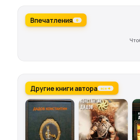
Впечатления
0
Что
Другие книги автора
все →