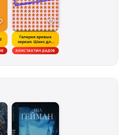
Галерея кривых
3
зеркал. Шанс для
предателя(СИ)
ОВ
КОНСТАНТИН ДАДОВ