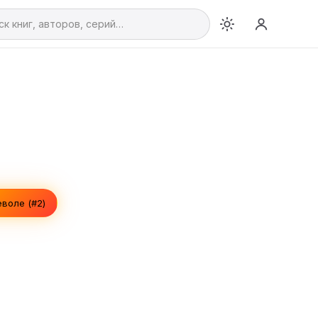
воле (#2)