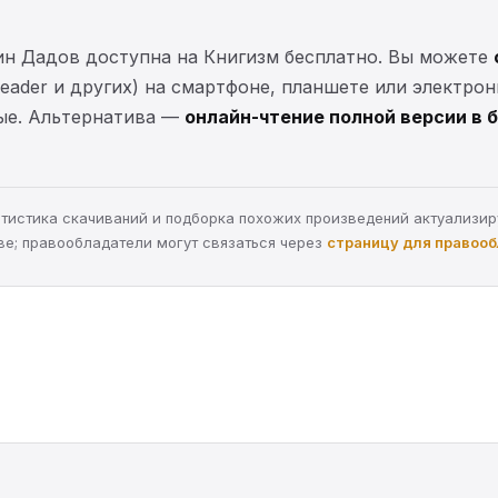
ин Дадов доступна на Книгизм бесплатно. Вы можете
lReader и других) на смартфоне, планшете или электро
ные. Альтернатива —
онлайн-чтение полной версии в 
статистика скачиваний и подборка похожих произведений актуализи
ве; правообладатели могут связаться через
страницу для правоо