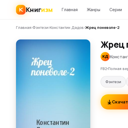
Книг
изм
Главная
Жанры
Серии
Главная
›
Фэнтези
›
Константин Дадов
›
Жрец поневоле-2
Жрец 
Констан
КД
FB2
Полная ве
Фэнтези
Скачат