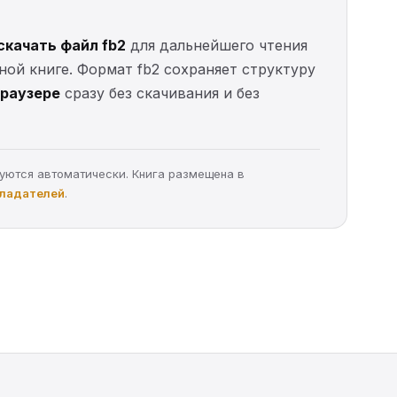
скачать файл fb2
для дальнейшего чтения
нной книге. Формат fb2 сохраняет структуру
браузере
сразу без скачивания и без
руются автоматически. Книга размещена в
бладателей
.