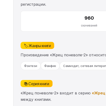
регистрации.
960
скачиваний
🏷️ Жанры книги
Произведение «Жрец поневоле-2» относит
Фэнтези
Фанфик
Самиздат, сетевая литера
📚 Серия книги
«Жрец поневоле-2» входит в серию
«Жрец 
между книгами.