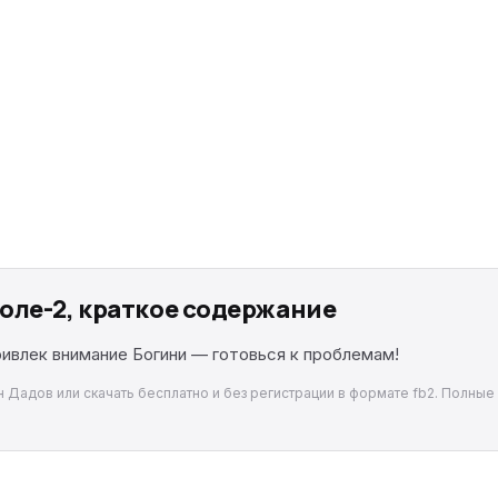
оле-2, краткое содержание
ивлек внимание Богини — готовься к проблемам!
 Дадов или скачать бесплатно и без регистрации в формате fb2. Полные 