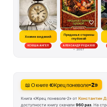
Преданья старины
Хозяин видений
глубокой
КСЮША АНГЕЛ
АЛЕКСАНДР РУДАЗОВ
2007
📖 О книге «Жрец поневоле-2»
Книга «Жрец поневоле-2» от
Константин Д
доступности книгу скачали
960 раз
. На ст