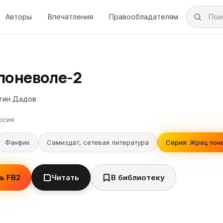
Авторы
Впечатления
Правообладателям
поневоле-2
тин Дадов
рсия
Фанфик
Самиздат, сетевая литература
Серия: Жрец поне
ь FB2
Читать
В библиотеку