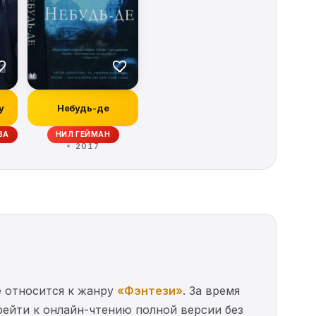
у
Небудь-де
ВА
НИЛ ГЕЙМАН
2017
е относится к жанру
«Фэнтези»
. За время
ерейти к онлайн-чтению полной версии без