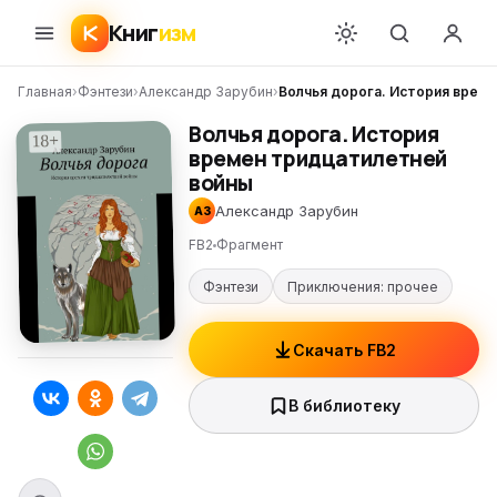
Книг
изм
Главная
›
Фэнтези
›
Александр Зарубин
›
Волчья дорога. История врем
Волчья дорога. История
времен тридцатилетней
войны
Александр Зарубин
АЗ
FB2
Фрагмент
Фэнтези
Приключения: прочее
Скачать FB2
В библиотеку