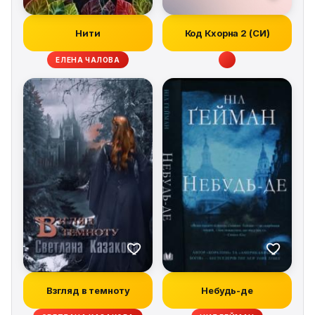
Нити
Код Кхорна 2 (СИ)
ЕЛЕНА ЧАЛОВА
Взгляд в темноту
Небудь-де