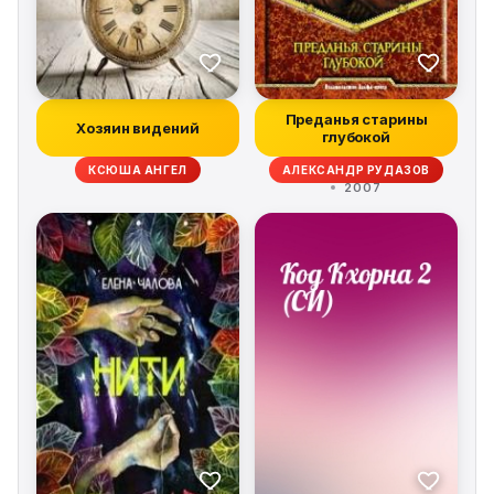
Преданья старины
Хозяин видений
глубокой
КСЮША АНГЕЛ
АЛЕКСАНДР РУДАЗОВ
2007