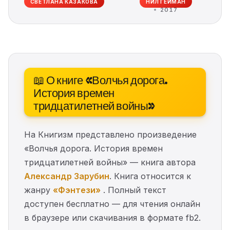
СВЕТЛАНА КАЗАКОВА
НИЛ ГЕЙМАН
2017
📖 О книге «Волчья дорога.
История времен
тридцатилетней войны»
На Книгизм представлено произведение
«Волчья дорога. История времен
тридцатилетней войны» — книга автора
Александр Зарубин
. Книга относится к
жанру
«Фэнтези»
. Полный текст
доступен бесплатно — для чтения онлайн
в браузере или скачивания в формате fb2.