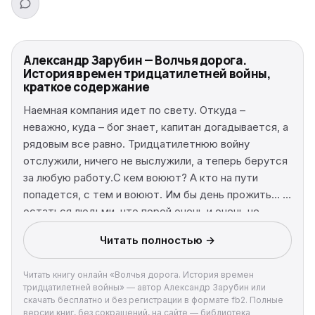
Александр Зарубин — Волчья дорога.
История времен тридцатилетней войны,
краткое содержание
Наемная компания идет по свету. Откуда –
неважно, куда – бог знает, капитан догадывается, а
рядовым все равно. Тридцатилетнюю войну
отслужили, ничего не выслужили, а теперь берутся
за любую работу.С кем воюют? А кто на пути
попадется, с тем и воюют. Им бы день прожить… и
остаться людьми, что порой очень и очень не
просто. Ибо ночь темна и полна ужасов, а перед
Читать полностью →
рассветом темнее всего.
Читать книгу онлайн «Волчья дорога. История времен
тридцатилетней войны» — автор Александр Зарубин или
скачать бесплатно и без регистрации в формате fb2. Полные
версии книг, без сокращений, на сайте — библиотека