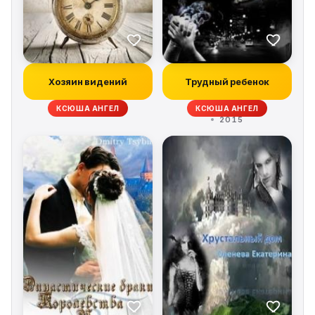
Хозяин видений
Трудный ребенок
КСЮША АНГЕЛ
КСЮША АНГЕЛ
2015