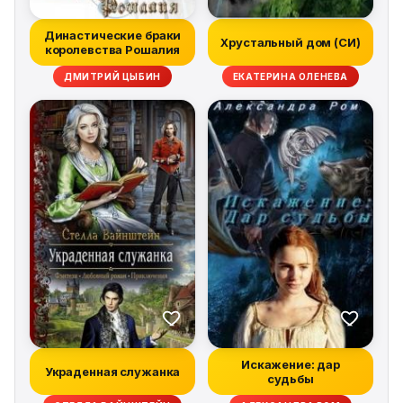
Династические браки
Хрустальный дом (СИ)
королевства Рошалия
ДМИТРИЙ ЦЫБИН
ЕКАТЕРИНА ОЛЕНЕВА
Искажение: дар
Украденная служанка
судьбы