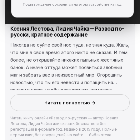
Подтверждение сохранится на этом устройстве на год.
Ксения Лестова, Лидия Чайка — Развод по-
русски, краткое содержание
Никогда не суйте свой нос туда, не зная куда. Жаль,
что мне в свое время этого никто не сказал. И тем
более, не открывайте никаких пыльных жестяных
банок. А иначе оттуда может появиться злобный
маг и забрать вас в неизвестный мир. Огорошить
новостью, что ты его невеста и потащить на
поклон к царю, чтобы расторгнуть помолвку.
Только вот я никакого согласия на брак не давала.
Читать полностью →
Никогда!
Читать книгу онлайн «Развод по-русски» — автор Ксения
Лестова, Лидия Чайка или скачать бесплатно и без
регистрации в формате fb2. Издано в 2015 году. Полные
версии книг, без сокращений, на сайте — библиотека