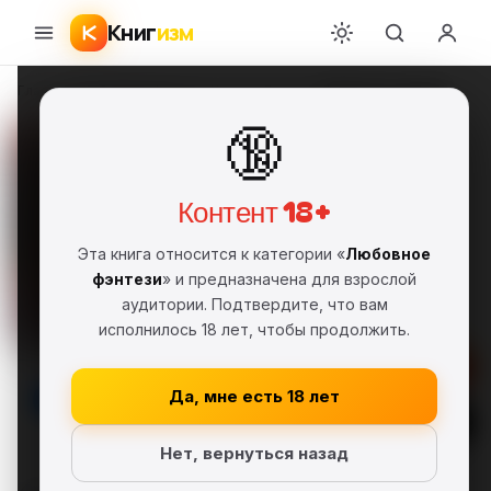
Книг
изм
Главная
›
Любовное фэнтези
›
Ксения Лестова
›
Развод по-русски
🔞
Развод по-русски
Ксения Лестова
КЛ
2015 г.
FB2
Полная версия
18+
Контент 18+
Любовное фэнтези
Эта книга относится к категории «
Любовное
Самиздат, сетевая литература
фэнтези
» и предназначена для взрослой
аудитории. Подтвердите, что вам
Серия: Выдержано временем (#1)
исполнилось 18 лет, чтобы продолжить.
Скачать FB2
Да, мне есть 18 лет
Читать
Нет, вернуться назад
В библиотеку