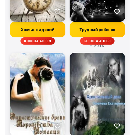
Хозяин видений
Трудный ребенок
КСЮША АНГЕЛ
КСЮША АНГЕЛ
2015