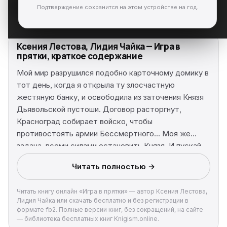
Подтверждение сохранится на этом устройстве на год.
Ксения Лестова, Лидия Чайка — Игра в
прятки, краткое содержание
Мой мир разрушился подобно карточному домику в
тот день, когда я открыла ту злосчастную
жестяную банку, и освободила из заточения Князя
Дьявольской пустоши. Договор расторгнут,
Красноград собирает войско, чтобы
противостоять армии Бессмертного... Моя же
задача, всеми силами остановить Князя. И пускай
для этого мне придется поставить все на кон,
Читать полностью →
включая собственную жизнь... Что ж, я готова
сделать этот шаг.
Читать книгу онлайн «Игра в прятки» — автор Ксения Лестова,
Лидия Чайка или скачать бесплатно и без регистрации в
формате fb2. Полные версии книг, без сокращений, на сайте
— библиотека бесплатных книг Knigism.online.