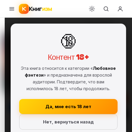
Книг
изм
Главная
›
Любовное фэнтези
›
Ксения Лестова
›
Игра в прятки
🔞
Игра в прятки
Ксения Лестова
КЛ
FB2
Полная версия
18+
Контент 18+
Любовное фэнтези
Эта книга относится к категории «
Любовное
Самиздат, сетевая литература
фэнтези
» и предназначена для взрослой
аудитории. Подтвердите, что вам
Серия: Выдержано временем (#2)
исполнилось 18 лет, чтобы продолжить.
Скачать FB2
Да, мне есть 18 лет
Читать
Нет, вернуться назад
В библиотеку