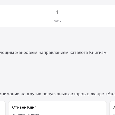
1
жанр
дующим жанровым направлениям каталога Книгизм:
 внимание на других популярных авторов в жанре «Уж
Стивен Кинг
712 книг · 11 подп.
1