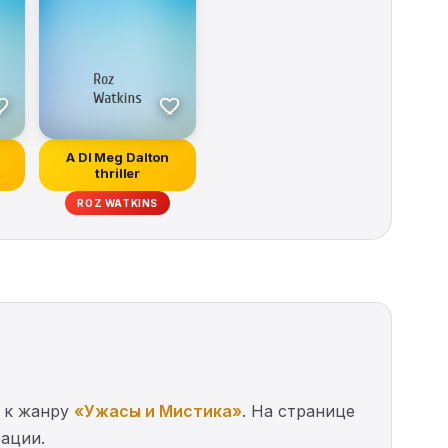
A DI Meg Dalton
thriller
ROZ WATKINS
я к жанру
«Ужасы и Мистика»
. На странице
рации.