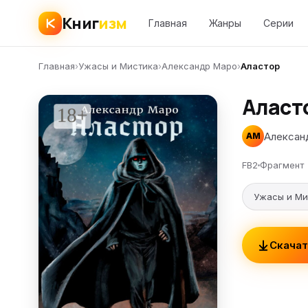
Книг
изм
Главная
Жанры
Серии
Главная
›
Ужасы и Мистика
›
Александр Маро
›
Аластор
Аласт
Алексан
АМ
FB2
Фрагмент
Ужасы и Ми
Скачат