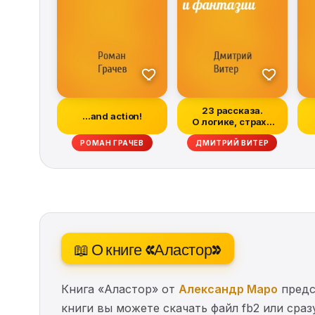
23 рассказа.
…and action!
О логике, страхе
и фантазии
РОМАН ГРАЧЕВ
ДМИТРИЙ ВИТЕР
📖 О книге «Аластор»
Книга «Аластор» от
Александр Маро
предс
книги вы можете скачать файл fb2 или сраз