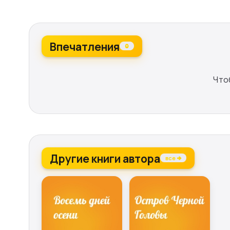
Впечатления
0
Что
Другие книги автора
все →