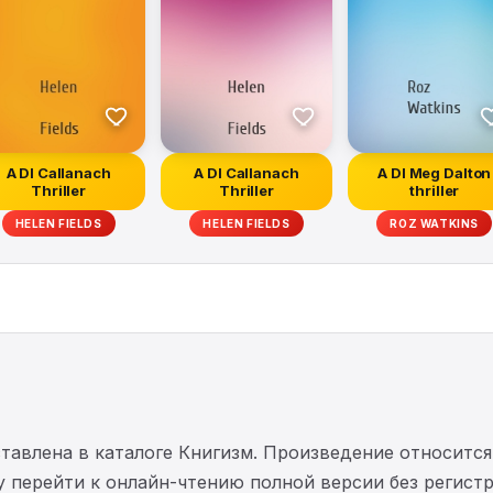
A DI Callanach
A DI Callanach
A DI Meg Dalton
Thriller
Thriller
thriller
HELEN FIELDS
HELEN FIELDS
ROZ WATKINS
тавлена в каталоге Книгизм. Произведение относитс
у перейти к онлайн-чтению полной версии без регист