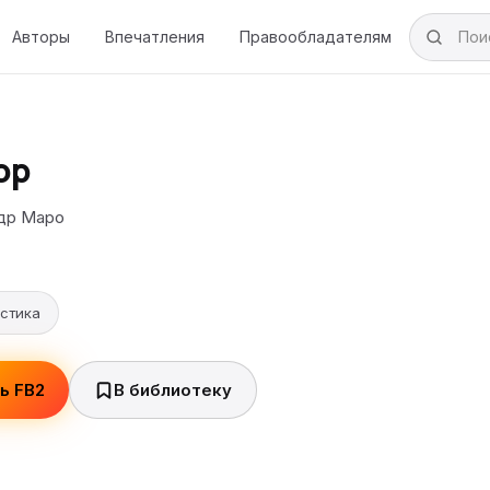
Авторы
Впечатления
Правообладателям
ор
др Маро
стика
ь FB2
В библиотеку