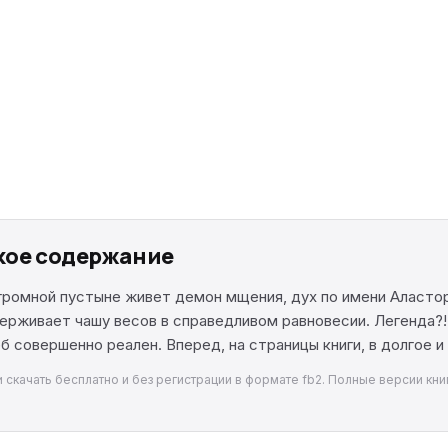
ткое содержание
огромной пустыне живет демон мщения, дух по имени Аласто
ерживает чашу весов в справедливом равновесии. Легенда?!
б совершенно реален. Вперед, на страницы книги, в долгое 
 скачать бесплатно и без регистрации в формате fb2. Полные версии кни