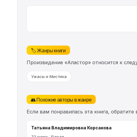
🏷️ Жанры книги
Произведение «Аластор» относится к сле
Ужасы и Мистика
👥 Похожие авторы в жанре
Если вам понравилась эта книга, обратите
Татьяна Владимировна Корсакова
72 книги · 11 подп.