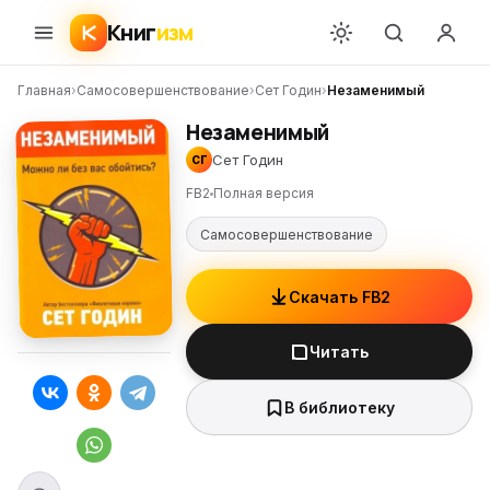
Книг
изм
Главная
›
Самосовершенствование
›
Сет Годин
›
Незаменимый
Незаменимый
Сет Годин
СГ
FB2
Полная версия
Самосовершенствование
Скачать FB2
Читать
В библиотеку