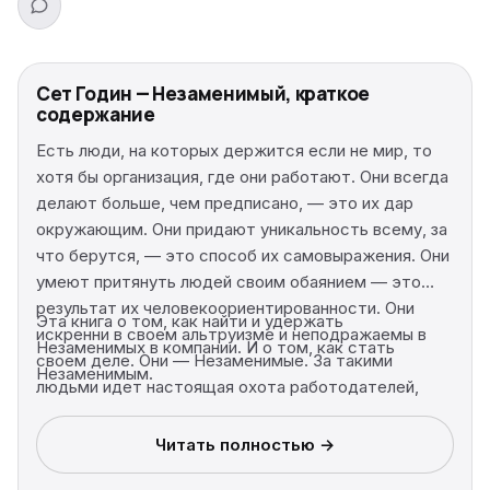
Сет Годин — Незаменимый, краткое
содержание
Есть люди, на которых держится если не мир, то
хотя бы организация, где они работают. Они всегда
делают больше, чем предписано, — это их дар
окружающим. Они придают уникальность всему, за
что берутся, — это способ их самовыражения. Они
умеют притянуть людей своим обаянием — это
результат их человекоориентированности. Они
Эта книга о том, как найти и удержать
искренни в своем альтруизме и неподражаемы в
Незаменимых в компании. И о том, как стать
своем деле. Они — Незаменимые. За такими
Незаменимым.
людьми идет настоящая охота работодателей,
потому что они эффективнее сотни
посредственных работников. На Незаменимых не
Читать полностью →
экономят: без них компании не выжить.