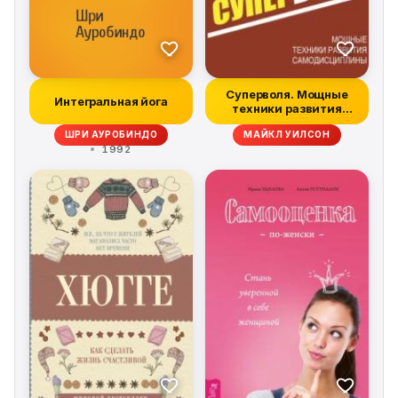
Суперволя. Мощные
Интегральная йога
техники развития
самодисциплины
ШРИ АУРОБИНДО
МАЙКЛ УИЛСОН
1992