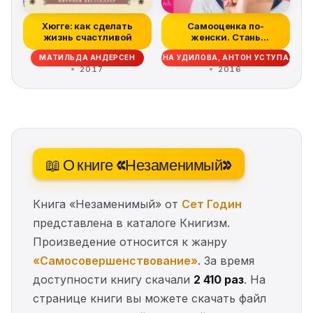
Хюгге: как сделать
Самооценка по-
жизнь счастливой
женски. Стань
уверенной в себе
МАТИЛЬДА АНДЕРСЕН
ИРИНА УДИЛОВА, АНТОН УСТУПАЛОВ
женщи...
2017
2016
📖 О книге «Незаменимый»
Книга «Незаменимый» от
Сет Годин
представлена в каталоге Книгизм.
Произведение относится к жанру
«Самосовершенствование»
. За время
доступности книгу скачали
2 410 раз
. На
странице книги вы можете скачать файл