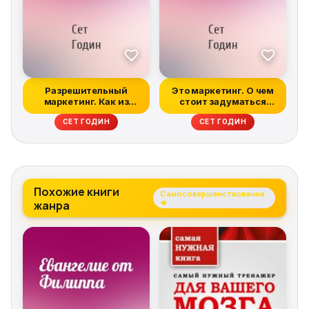
Разрешительный
Это маркетинг. О чем
маркетинг. Как из
стоит задуматься
незнакомца сделат...
каждому марк...
СЕТ ГОДИН
СЕТ ГОДИН
Похожие книги
Самосовершенствование
жанра
→