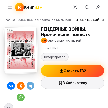
Книг
изм
Главная
›
Юмор: прочее
›
Александр Мильштейн
›
ГЕНДЕРНЫЕ ВОЙНЫ. И
ГЕНДЕРНЫЕ ВОЙНЫ.
Ироническая повесть
Александр Мильштейн
АМ
FB2
Фрагмент
Юмор: прочее
Скачать FB2
В библиотеку