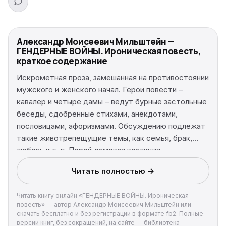
Александр Моисеевич Мильштейн —
ГЕНДЕРНЫЕ ВОЙНЫ. Ироническая повесть,
краткое содержание
Искрометная проза, замешанная на противостоянии
мужского и женского начал. Герои повести –
кавалер и четыре дамы – ведут бурные застольные
беседы, сдобренные стихами, анекдотами,
пословицами, афоризмами. Обсуждению подлежат
такие животрепещущие темы, как семья, брак,
любовь и т. п. Порой дамская коалиция
распадается, и кавалер приобретает временных
Читать полностью →
союзников. Зыбкий перевес в спорах склоняется то
в одну, то в другую сторону, и до мира или хотя бы
Читать книгу онлайн «ГЕНДЕРНЫЕ ВОЙНЫ. Ироническая
перемирия в гендерной войне еще очень далеко.
повесть» — автор Александр Моисеевич Мильштейн или
скачать бесплатно и без регистрации в формате fb2. Полные
версии книг, без сокращений, на сайте — библиотека