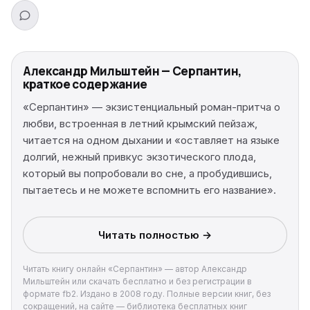
Александр Мильштейн — Серпантин,
краткое содержание
«Серпантин» — экзистенциальный роман-притча о
любви, встроенная в летний крымский пейзаж,
читается на одном дыхании и «оставляет на языке
долгий, нежный привкус экзотического плода,
который вы попробовали во сне, а пробудившись,
пытаетесь и не можете вспомнить его название».
Читать полностью →
Читать книгу онлайн «Серпантин» — автор Александр
Мильштейн или скачать бесплатно и без регистрации в
формате fb2. Издано в 2008 году. Полные версии книг, без
сокращений, на сайте — библиотека бесплатных книг