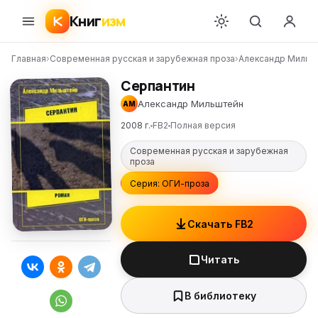
Книг
изм
Главная
›
Современная русская и зарубежная проза
›
Александр Мильш
Серпантин
Александр Мильштейн
АМ
2008 г.
FB2
Полная версия
Современная русская и зарубежная
проза
Серия: ОГИ-проза
Скачать FB2
Читать
В библиотеку