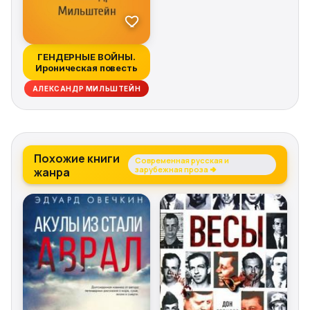
ГЕНДЕРНЫЕ ВОЙНЫ.
Ироническая повесть
АЛЕКСАНДР МИЛЬШТЕЙН
Похожие книги
Современная русская и
жанра
зарубежная проза →