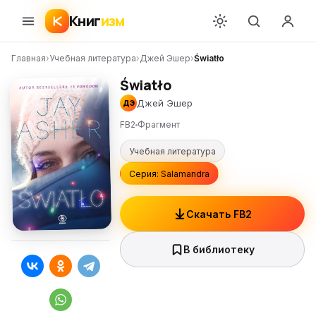
Книг
изм
Главная
›
Учебная литература
›
Джей Эшер
›
Światło
Światło
Джей Эшер
ДЭ
FB2
Фрагмент
Учебная литература
Серия: Salamandra
Скачать FB2
В библиотеку