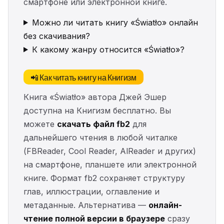
смартфоне или электронной книге.
Можно ли читать книгу «Światło» онлайн
без скачивания?
К какому жанру относится «Światło»?
📲 Как читать книгу на Книгизм
Книга «Światło» автора Джей Эшер
доступна на Книгизм бесплатно. Вы
можете
скачать файл fb2
для
дальнейшего чтения в любой читалке
(FBReader, Cool Reader, AlReader и других)
на смартфоне, планшете или электронной
книге. Формат fb2 сохраняет структуру
глав, иллюстрации, оглавление и
метаданные. Альтернатива —
онлайн-
чтение полной версии в браузере
сразу