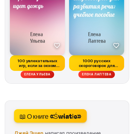
100 увлекательных
1000 русских
игр, если за окном
скороговорок для
идет дождь
развития речи: учебн...
ЕЛЕНА УЛЬЕВА
ЕЛЕНА ЛАПТЕВА
📖 О книге «Światło»
Джей Эшер
написал произведение