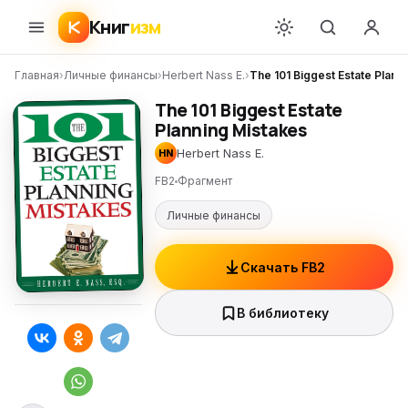
Книг
изм
Главная
›
Личные финансы
›
Herbert Nass E.
›
The 101 Biggest Estate Plann
The 101 Biggest Estate
Planning Mistakes
Herbert Nass E.
HN
FB2
Фрагмент
Личные финансы
Скачать FB2
В библиотеку