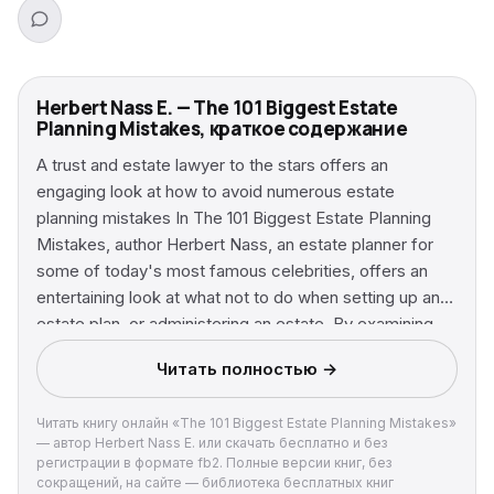
Herbert Nass E. — The 101 Biggest Estate
Planning Mistakes, краткое содержание
A trust and estate lawyer to the stars offers an
engaging look at how to avoid numerous estate
planning mistakes In The 101 Biggest Estate Planning
Mistakes, author Herbert Nass, an estate planner for
some of today's most famous celebrities, offers an
entertaining look at what not to do when setting up an
estate plan, or administering an estate. By examining
the mistakes made by some of the most well-known
Читать полностью →
celebrities-from Bob Marley to John F. Kennedy, Sr.
and Jr.-this book will guide readers toward making a
Читать книгу онлайн «The 101 Biggest Estate Planning Mistakes»
successful estate plan and help them avoid many
— автор Herbert Nass E. или скачать бесплатно и без
common pitfalls. Chapters cover such topics as:
регистрации в формате fb2. Полные версии книг, без
mistakes involving tangible personal property, real
сокращений, на сайте — библиотека бесплатных книг