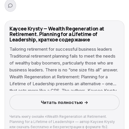
Kaycee Krysty — Wealth Regeneration at
Retirement. Planning for a Lifetime of
Leadership, краткое содержание
Tailoring retirement for successful business leaders
Traditional retirement planning fails to meet the needs
of wealthy baby boomers, particularly those who are
business leaders. There is no “one size fits all” answer.
Wealth Regeneration at Retirement: Planning for a
Lifetime of Leadership presents an alternative – one
that acts more like a GPS. The authors, Kaycee Krysty
and Bob Moser, leaders of the highly regarded Seattle-
Читать полностью →
based wealth management firm, Laird Norton Tyee, use
a proprietary discipline, Wealth Regeneration®, to
Читать книгу онлайн «Wealth Regeneration at Retirement.
calculate the route to retirement and beyond for those
Planning for a Lifetime of Leadership» — автор Kaycee Krysty
at the top. The authors challenge successful boomers
или скачать бесплатно и без регистрации в формате fb2.