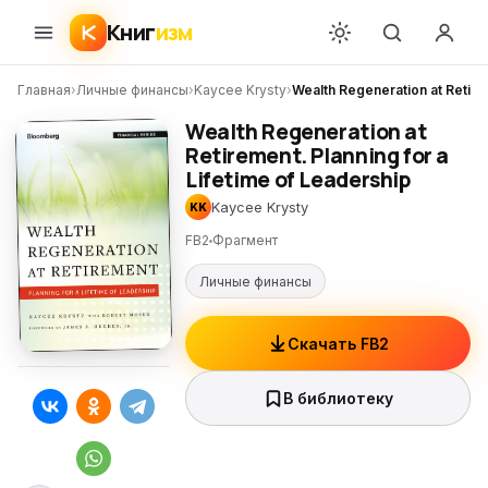
Книг
изм
Главная
›
Личные финансы
›
Kaycee Krysty
›
Wealth Regeneration at Retirem
Wealth Regeneration at
Retirement. Planning for a
Lifetime of Leadership
Kaycee Krysty
KK
FB2
Фрагмент
Личные финансы
Скачать FB2
В библиотеку