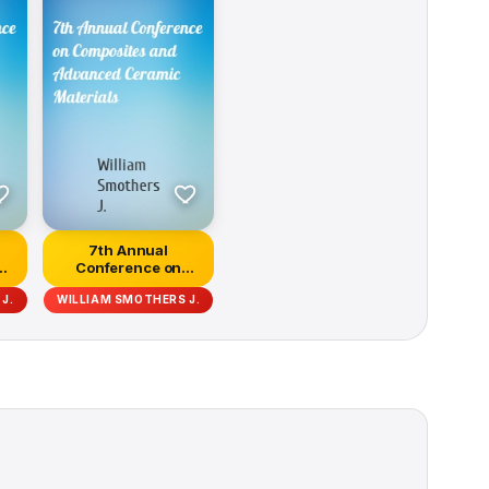
7th Annual
Conference on
Composites and
J.
WILLIAM SMOTHERS J.
Advanced C...