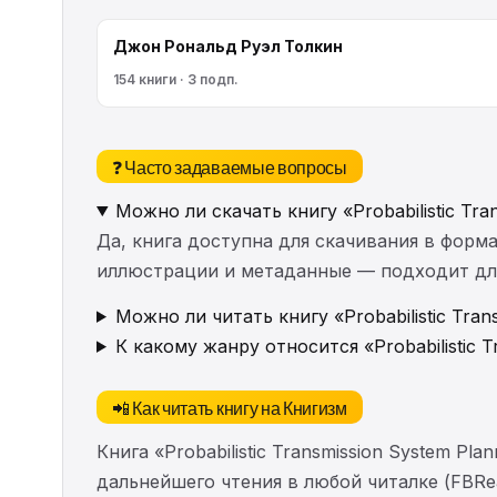
Джон Рональд Руэл Толкин
154 книги · 3 подп.
❓ Часто задаваемые вопросы
Можно ли скачать книгу «Probabilistic Tra
Да, книга доступна для скачивания в форма
иллюстрации и метаданные — подходит для 
Можно ли читать книгу «Probabilistic Tran
К какому жанру относится «Probabilistic T
📲 Как читать книгу на Книгизм
Книга «Probabilistic Transmission System P
дальнейшего чтения в любой читалке (FBRea