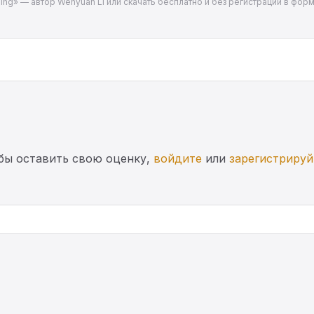
nning» — автор Wenyuan Li или скачать бесплатно и без регистрации в фор
бы оставить свою оценку,
войдите
или
зарегистрируй