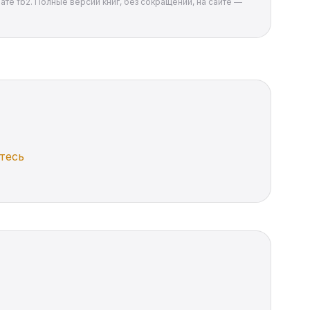
мате fb2. Полные версии книг, без сокращений, на сайте —
тесь