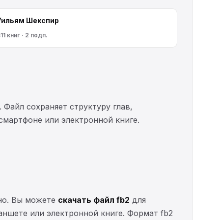
Уильям Шекспир
11 книг · 2 подп.
. Файл сохраняет структуру глав,
 смартфоне или электронной книге.
тно. Вы можете
скачать файл fb2
для
ланшете или электронной книге. Формат fb2