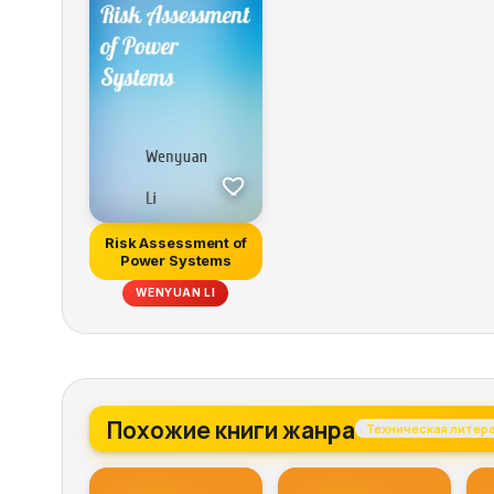
Risk Assessment of
Power Systems
WENYUAN LI
Похожие книги жанра
Техническая литер