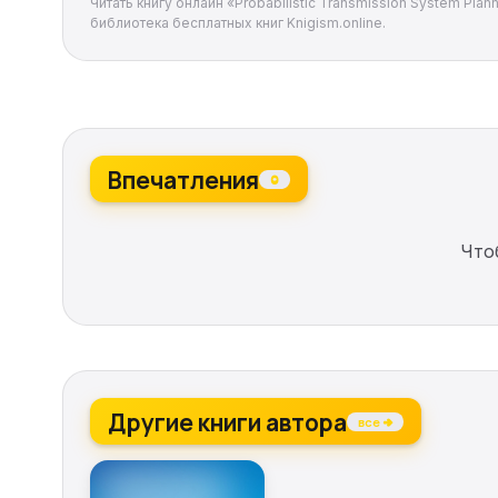
Читать книгу онлайн «Probabilistic Transmission System Pla
библиотека бесплатных книг Knigism.online.
Впечатления
0
Что
Другие книги автора
все →