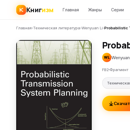
Книг
изм
Главная
Жанры
Серии
Главная
›
Техническая литература
›
Wenyuan Li
›
Probabilisti
Probab
Wenyuan 
WL
FB2
Фрагмент
Техническа
Скачат