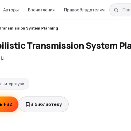
Авторы
Впечатления
Правообладателям
c Transmission System Planning
ilistic Transmission System Pl
Li
я литература
ь FB2
В библиотеку