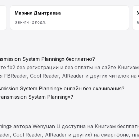
Марина Дмитриева
3 книги · 2 подп.
8
nsmission System Planning» бесплатно?
те fb2 без регистрации и без оплаты на сайте Книгизм
FBReader, Cool Reader, AlReader и других читалок на
smission System Planning» онлайн без скачивания?
ransmission System Planning»?
lanning» автора Wenyuan Li доступна на Книгизм беспла
der, Cool Reader, AlReader и других) на смартфоне, п