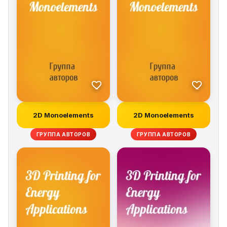
Network Coding, Marine Minier, Yuanyuan Zhang and
Wassim Znaïdi. 6. Random Network Coding and
Matroids, Maximilien Gadouleau. 7. Joint Network-
Channel Coding for the Semi-Orthogonal MARC:
Theoretical Bounds and Practical Design, Atoosa
Hatefi, Antoine O. Berthet and Raphael Visoz. 8. Robust
Network Coding, Lana Iwaza, Marco Di Renzo and
Michel Kieffer. 9. Flow Models and Optimization for
Network Coding, Eric Gourdin and Jeremiah Edwards.
2D Monoelements
2D Monoelements
ГРУППА АВТОРОВ
ГРУППА АВТОРОВ