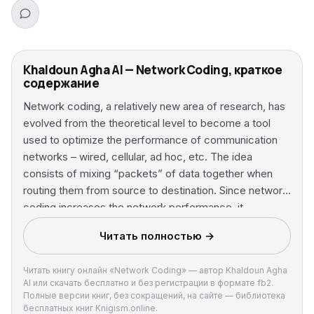
Khaldoun Agha Al — Network Coding, краткое
содержание
Network coding, a relatively new area of research, has
evolved from the theoretical level to become a tool
used to optimize the performance of communication
networks – wired, cellular, ad hoc, etc. The idea
consists of mixing “packets” of data together when
routing them from source to destination. Since network
coding increases the network performance, it
becomes a tool to enhance the existing protocols and
Читать полностью →
algorithms in a network or for applications such as
peer-to-peer and TCP. This book delivers an
Читать книгу онлайн «Network Coding» — автор Khaldoun Agha
understanding of network coding and provides a set of
Al или скачать бесплатно и без регистрации в формате fb2.
studies showing the improvements in security, capacity
Полные версии книг, без сокращений, на сайте — библиотека
and performance of fixed and mobile networks. This is
бесплатных книг Knigism.online.