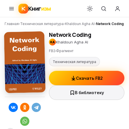
Книг
изм
Главная
›
Техническая литература
›
Khaldoun Agha Al
›
Network Coding
Network Coding
Khaldoun Agha Al
KA
FB2
Фрагмент
Техническая литература
Скачать FB2
В библиотеку