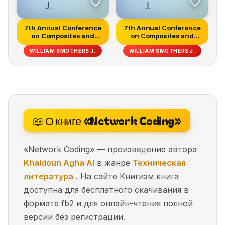
7th Annual Conference
7th Annual Conference
on Composites and
on Composites and
Advanced C...
Advanced C...
WILLIAM SMOTHERS J.
WILLIAM SMOTHERS J.
📖 О книге «Network Coding»
«Network Coding» — произведение автора
Khaldoun Agha Al
в жанре
Техническая
литература
. На сайте Книгизм книга
доступна для бесплатного скачивания в
формате fb2 и для онлайн-чтения полной
версии без регистрации.