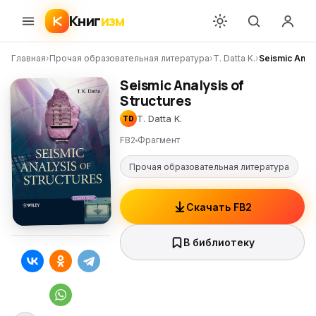
Книг
изм
Главная
›
Прочая образовательная литература
›
T. Datta K.
›
Seismic Analy
Seismic Analysis of
Structures
T. Datta K.
TD
FB2
Фрагмент
Прочая образовательная литература
Скачать FB2
В библиотеку