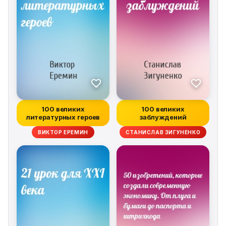
the book can also be used for advanced undergraduate
students planning for a career or further study in the
subject area. The book will also better equip structural
engineering consultants and practicing engineers in the
use of standard software for seismic analysis of
buildings, bridges, dams, and towers. Lecture materials
for instructors available at
www.wiley.com/go/dattaseismic
100 великих
100 великих
литературных героев
заблуждений
ВИКТОР ЕРЕМИН
СТАНИСЛАВ ЗИГУНЕНКО