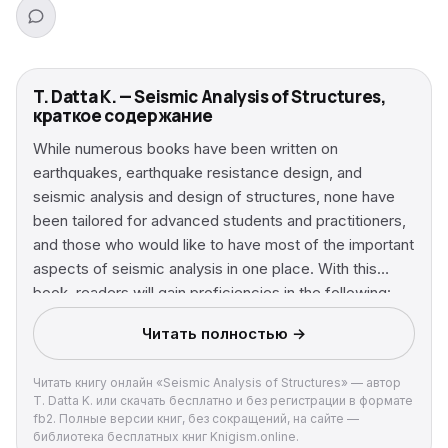
T. Datta K. — Seismic Analysis of Structures,
краткое содержание
While numerous books have been written on
earthquakes, earthquake resistance design, and
seismic analysis and design of structures, none have
been tailored for advanced students and practitioners,
and those who would like to have most of the important
aspects of seismic analysis in one place. With this
book, readers will gain proficiencies in the following:
fundamentals of seismology that all structural
Читать полностью →
engineers must know; various forms of seismic inputs;
different types of seismic analysis like, time and
Читать книгу онлайн «Seismic Analysis of Structures» — автор
frequency domain analyses, spectral analysis of
T. Datta K. или скачать бесплатно и без регистрации в формате
structures for random ground motion, response
fb2. Полные версии книг, без сокращений, на сайте —
spectrum method of analysis; equivalent lateral load
библиотека бесплатных книг Knigism.online.