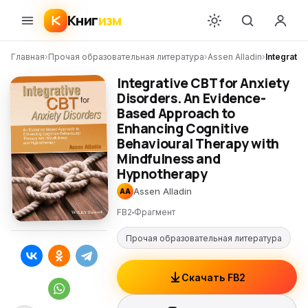
Книг
изм
Главная
›
Прочая образовательная литература
›
Assen Alladin
›
Integrati
Integrative CBT for Anxiety
Disorders. An Evidence-
Based Approach to
Enhancing Cognitive
Behavioural Therapy with
Mindfulness and
Hypnotherapy
Assen Alladin
AA
FB2
Фрагмент
Прочая образовательная литература
Скачать FB2