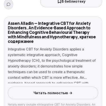
В библиотеку
Assen Alladin — Integrative CBT for Anxiety
Disorders. An Evidence-Based Approach to
Enhancing Cognitive Behavioural Therapy
with Mindfulness and Hypnotherapy, краткое
содержание
Integrative CBT for Anxiety Disorders applies a
systematic integrative approach, Cognitive
Hypnotherapy (CH), to the psychological treatment of
anxiety disorders; it demonstrates how simple
techniques can be used to create a therapeutic
context within which CBT is more effective. An
evidence-based approach to enhancing CBT with
hypnosis and mindfulness when treating anxiety
Читать полностью →
disorders shows how simple techniques can be used
to create a therapeutic context within which CBT can
Читать книгу онлайн «Integrative CBT for Anxiety Disorders. An
become more effective Offers detailed and