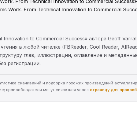
ork. From Technical Innovation to Commercial Success
s Work. From Technical Innovation to Commercial Succ
l Innovation to Commercial Success» автора Geoff Varra
тения в любой читалке (FBReader, Cool Reader, AlRea
структуру глав, иллюстрации, оглавление и метаданн
без регистрации.
статистика скачиваний и подборка похожих произведений актуализи
ве; правообладатели могут связаться через
страницу для правоо