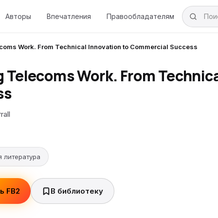
Авторы
Впечатления
Правообладателям
coms Work. From Technical Innovation to Commercial Success
 Telecoms Work. From Technica
ss
rall
я литература
ь FB2
В библиотеку