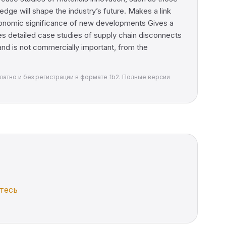
ge will shape the industry’s future. Makes a link
economic significance of new developments Gives a
lies detailed case studies of supply chain disconnects
 and is not commercially important, from the
сплатно и без регистрации в формате fb2. Полные версии
тесь