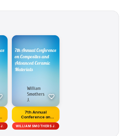
7th Annual
Conference on
Composites and
J.
WILLIAM SMOTHERS J.
Advanced C...