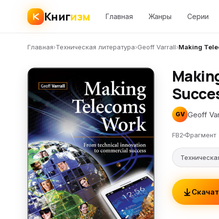
Книг
изм
Главная
Жанры
Серии
Главная
›
Техническая литература
›
Geoff Varrall
›
Making Tele
Making
Succe
Geoff Var
GV
FB2
Фрагмент
Техническа
Скачат