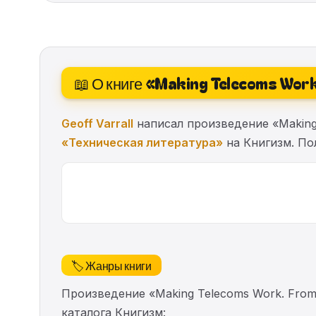
📖 О книге «Making Telecoms Work
Geoff Varrall
написал произведение «Making T
«Техническая литература»
на Книгизм. Пол
🏷️ Жанры книги
Произведение «Making Telecoms Work. From
каталога Книгизм: