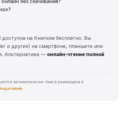
» онлайн без скачивания?
ess»?
ll доступна на Книгизм бесплатно. Вы
der и других) на смартфоне, планшете или
ые. Альтернатива —
онлайн-чтение полной
руются автоматически. Книга размещена в
бладателей
.