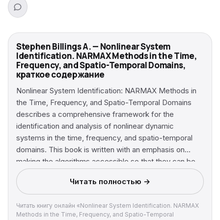
Stephen Billings A. — Nonlinear System
Identification. NARMAX Methods in the Time,
Frequency, and Spatio-Temporal Domains,
краткое содержание
Nonlinear System Identification: NARMAX Methods in
the Time, Frequency, and Spatio-Temporal Domains
describes a comprehensive framework for the
identification and analysis of nonlinear dynamic
systems in the time, frequency, and spatio-temporal
domains. This book is written with an emphasis on
making the algorithms accessible so that they can be
applied and used in practice. Includes coverage of:
Читать полностью →
The NARMAX (nonlinear autoregressive moving
average with exogenous inputs) model The orthogonal
Читать книгу онлайн «Nonlinear System Identification. NARMAX
least squares algorithm that allows models to be built
Methods in the Time, Frequency, and Spatio-Temporal