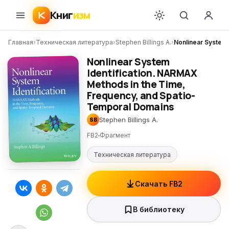
Книг
изм
Главная
›
Техническая литература
›
Stephen Billings A.
›
Nonlinear System
Nonlinear System
Identification. NARMAX
Methods in the Time,
Frequency, and Spatio-
Temporal Domains
Stephen Billings A.
SB
FB2
Фрагмент
Техническая литература
Скачать FB2
В библиотеку