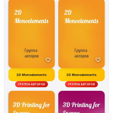
different approach to nonlinear system identification
and signal processing for nonlinear systems. NARMAX
methods provide models that are transparent, which
can easily be analysed, and which can be used to solve
real problems. This book is intended for graduates,
postgraduates and researchers in the sciences and
engineering, and also for users from other fields who
have collected data and who wish to identify models to
help to understand the dynamics of their systems.
2D Monoelements
2D Monoelements
ГРУППА АВТОРОВ
ГРУППА АВТОРОВ