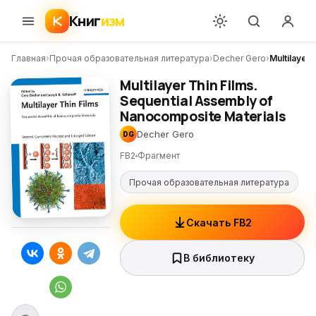
Книг
изм
Главная
›
Прочая образовательная литература
›
Decher Gero
›
Multilayer
Multilayer Thin Films.
Sequential Assembly of
Nanocomposite Materials
Decher Gero
DG
FB2
Фрагмент
Прочая образовательная литература
Скачать FB2
В библиотеку