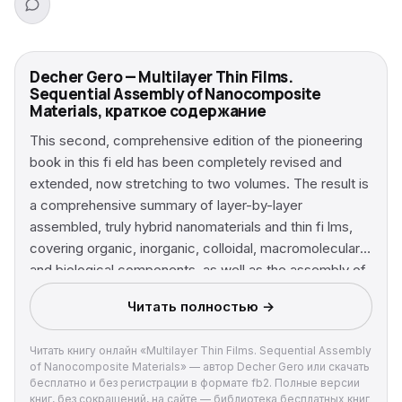
Decher Gero — Multilayer Thin Films.
Sequential Assembly of Nanocomposite
Materials, краткое содержание
This second, comprehensive edition of the pioneering
book in this fi eld has been completely revised and
extended, now stretching to two volumes. The result is
a comprehensive summary of layer-by-layer
assembled, truly hybrid nanomaterials and thin fi lms,
covering organic, inorganic, colloidal, macromolecular,
and biological components, as well as the assembly of
nanoscale fi lms derived from them on surfaces. These
Читать полностью →
two volumes are essential for anyone working in the
field, as well as scientists and researchers active in
Читать книгу онлайн «Multilayer Thin Films. Sequential Assembly
materials development, who needs the key knowledge
of Nanocomposite Materials» — автор Decher Gero или скачать
provided herein for linking the field of molecular self-
бесплатно и без регистрации в формате fb2. Полные версии
assembly with the bio- and materials sciences.
книг, без сокращений, на сайте — библиотека бесплатных книг