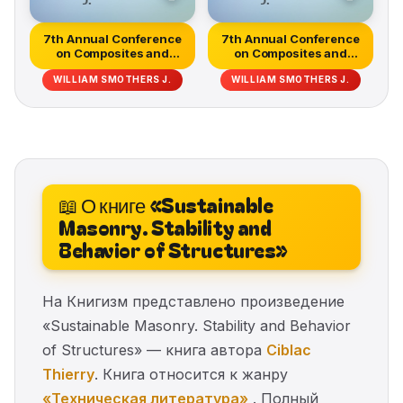
7th Annual Conference
7th Annual Conference
on Composites and
on Composites and
Advanced C...
Advanced C...
WILLIAM SMOTHERS J.
WILLIAM SMOTHERS J.
📖 О книге «Sustainable
Masonry. Stability and
Behavior of Structures»
На Книгизм представлено произведение
«Sustainable Masonry. Stability and Behavior
of Structures» — книга автора
Ciblac
Thierry
. Книга относится к жанру
«Техническая литература»
. Полный