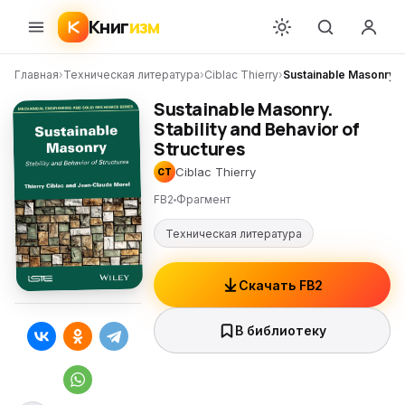
Книг
изм
Главная
›
Техническая литература
›
Ciblac Thierry
›
Sustainable Masonry. S
Sustainable Masonry.
Stability and Behavior of
Structures
Ciblac Thierry
CT
FB2
Фрагмент
Техническая литература
Скачать FB2
В библиотеку