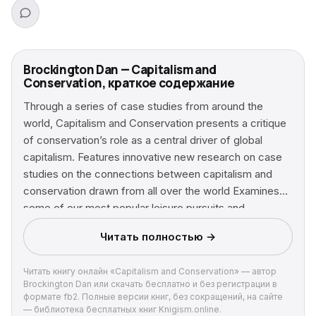
Brockington Dan — Capitalism and
Conservation, краткое содержание
Through a series of case studies from around the
world, Capitalism and Conservation presents a critique
of conservation’s role as a central driver of global
capitalism. Features innovative new research on case
studies on the connections between capitalism and
conservation drawn from all over the world Examines
some of our most popular leisure pursuits and
consumption habits to uncover the ways they drive and
Читать полностью →
deepen global capitalism Reveals the increase in
intensity and variety of forms of capitalist conservation
Читать книгу онлайн «Capitalism and Conservation» — автор
throughout the world
Brockington Dan или скачать бесплатно и без регистрации в
формате fb2. Полные версии книг, без сокращений, на сайте
— библиотека бесплатных книг Knigism.online.