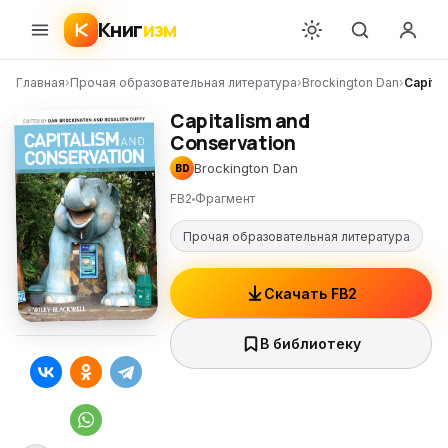
Книг
изм
Главная
›
Прочая образовательная литература
›
Brockington Dan
›
Capita
Capitalism and
Conservation
Brockington Dan
BD
FB2
Фрагмент
Прочая образовательная литература
Скачать FB2
В библиотеку