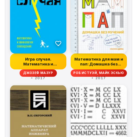
Игра случая.
Математика для мам и
Математика и
пап: Домашка без
мифология
мучений
ДЖОЗЕФ МАЗУР
РОБ ИСТУЭЙ, МАЙК ЭСКЬЮ
совпадения
2017
2017