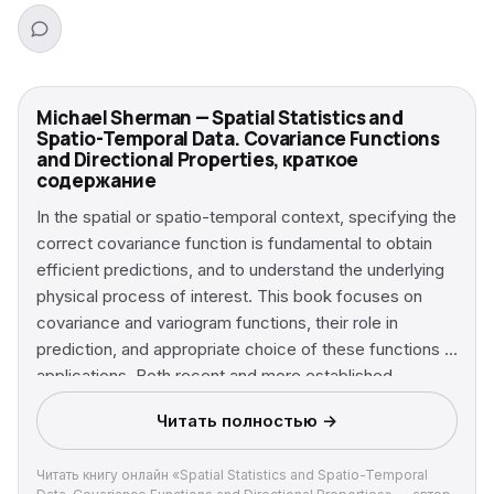
Michael Sherman — Spatial Statistics and
Spatio-Temporal Data. Covariance Functions
and Directional Properties, краткое
содержание
In the spatial or spatio-temporal context, specifying the
correct covariance function is fundamental to obtain
efficient predictions, and to understand the underlying
physical process of interest. This book focuses on
covariance and variogram functions, their role in
prediction, and appropriate choice of these functions in
applications. Both recent and more established
methods are illustrated to assess many common
Читать полностью →
assumptions on these functions, such as, isotropy,
separability, symmetry, and intrinsic correlation. After an
Читать книгу онлайн «Spatial Statistics and Spatio-Temporal
extensive introduction to spatial methodology, the book