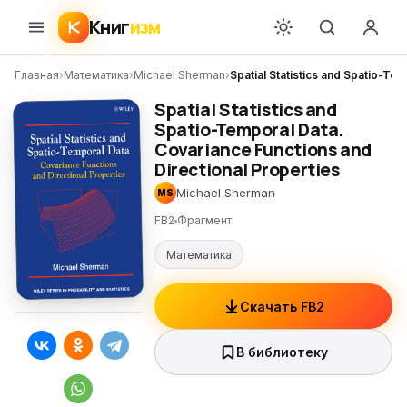
Книг
изм
Главная
›
Математика
›
Michael Sherman
›
Spatial Statistics and Spatio-Te
Spatial Statistics and
Spatio-Temporal Data.
Covariance Functions and
Directional Properties
Michael Sherman
MS
FB2
Фрагмент
Математика
Скачать FB2
В библиотеку