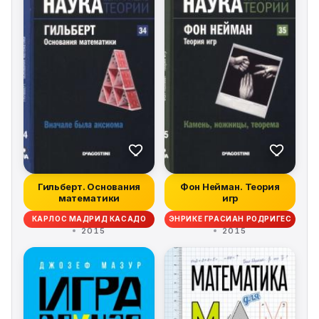
multivariate settings. Gives an introduction to point
pattern models, including testing for randomness, and
fitting regular and clustered point patterns. The
importance and assessment of isotropy of point
patterns is detailed. Statisticians, researchers, and data
analysts working with spatial and space-time data will
benefit from this book as well as will graduate students
with a background in basic statistics following courses
in engineering, quantitative ecology or atmospheric
science.
Гильберт. Основания
Фон Нейман. Теория
математики
игр
КАРЛОС МАДРИД КАСАДО
ЭНРИКЕ ГРАСИАН РОДРИГЕС
2015
2015