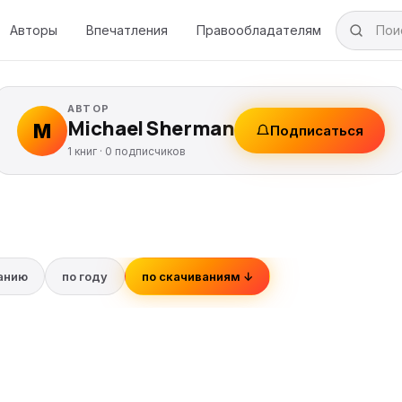
Авторы
Впечатления
Правообладателям
АВТОР
Michael Sherman
M
Подписаться
1 книг ·
0
подписчиков
ванию
по году
по скачиваниям ↓