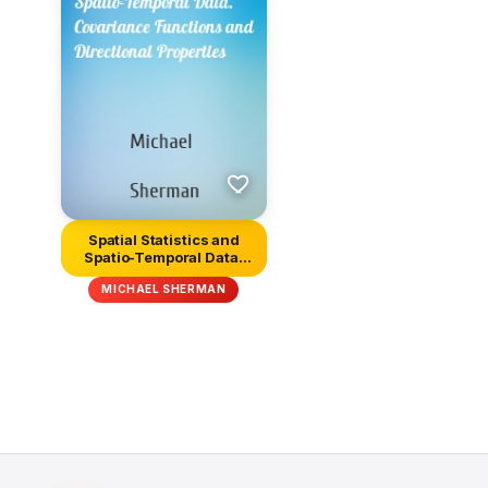
Spatial Statistics and
Spatio-Temporal Data.
Covar...
MICHAEL SHERMAN