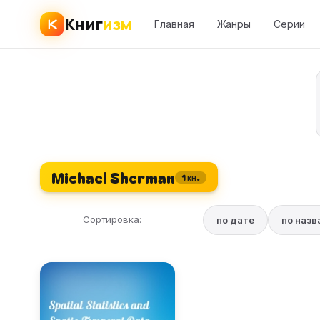
Книг
изм
Главная
Жанры
Серии
Michael Sherman
1 кн.
Сортировка:
по дате
по наз