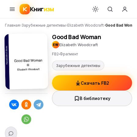
Книг
изм
Главная
›
Зарубежные детективы
›
Elizabeth Woodcraft
›
Good Bad Woma
Good Bad Woman
Elizabeth Woodcraft
EW
FB2
Фрагмент
Зарубежные детективы
Скачать FB2
В библиотеку