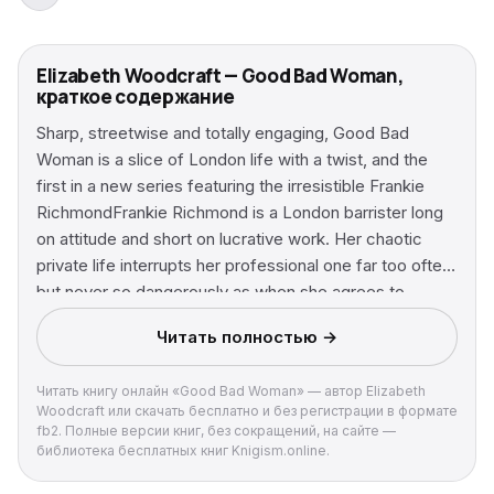
Elizabeth Woodcraft — Good Bad Woman,
краткое содержание
Sharp, streetwise and totally engaging, Good Bad
Woman is a slice of London life with a twist, and the
first in a new series featuring the irresistible Frankie
RichmondFrankie Richmond is a London barrister long
on attitude and short on lucrative work. Her chaotic
private life interrupts her professional one far too often
but never so dangerously as when she agrees to
defend an old friend. A routine appearance at a
Читать полностью →
magistrate’s court catapults Frankie into a nightmare
from which she wakes up to find herself arrested – for
Читать книгу онлайн «Good Bad Woman» — автор Elizabeth
murder.The police would love to see her go down so
Woodcraft или скачать бесплатно и без регистрации в формате
Frankie sets out to solve the case herself – while trying
fb2. Полные версии книг, без сокращений, на сайте —
to revive her flagging career, disentangle her mercurial
библиотека бесплатных книг Knigism.online.
friendships and meet the woman of her dreams. As she