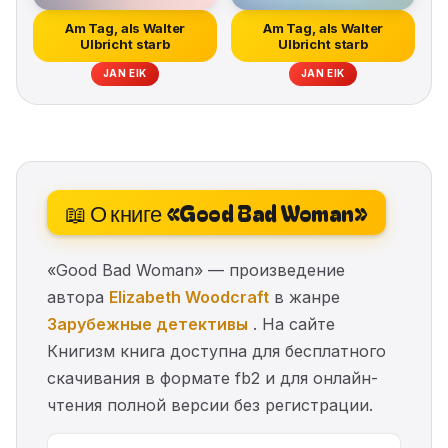
Am Tag, als Walter
Am Tag, als Walter
Ulbricht starb
Ulbricht starb
JAN EIK
JAN EIK
📖 О книге «Good Bad Woman»
«Good Bad Woman» — произведение
автора
Elizabeth Woodcraft
в жанре
Зарубежные детективы
. На сайте
Книгизм книга доступна для бесплатного
скачивания в формате fb2 и для онлайн-
чтения полной версии без регистрации.