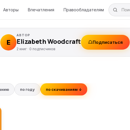
Авторы
Впечатления
Правообладателям
АВТОР
Elizabeth Woodcraft
E
Подписаться
2 книг ·
0
подписчиков
ванию
по году
по скачиваниям ↓