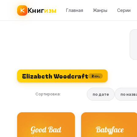
Книг
изм
Главная
Жанры
Серии
Elizabeth Woodcraft
2 кн.
Сортировка:
по дате
по наз