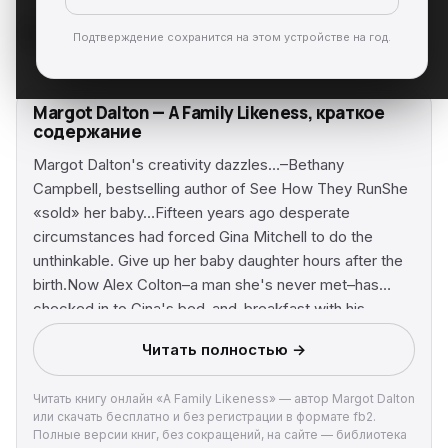
Подтверждение сохранится на этом устройстве на год.
Margot Dalton — A Family Likeness, краткое
содержание
Margot Dalton's creativity dazzles…–Bethany
Campbell, bestselling author of See How They RunShe
«sold» her baby…Fifteen years ago desperate
circumstances had forced Gina Mitchell to do the
unthinkable. Give up her baby daughter hours after the
birth.Now Alex Colton–a man she's never met–has
checked in to Gina's bed-and-breakfast with his
rebellious teenage daughter. One look at the girl and
Читать полностью →
Gina knows she can no longer escape her past.Alex is a
good father, but he's never told his daughter the
Читать книгу онлайн «A Family Likeness» — автор Margot Dalton
circumstances of her birth, and he has no idea that his
или скачать бесплатно и без регистрации в формате fb2.
child–Gina's child–is living a nightmare. A nightmare only
Полные версии книг, без сокращений, на сайте — библиотека