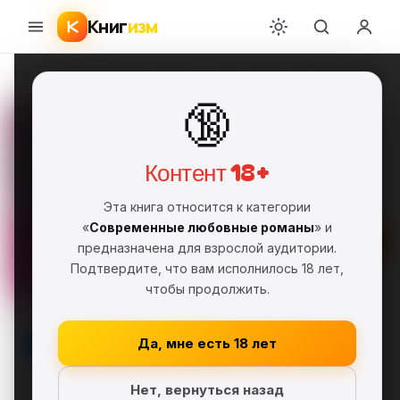
Книг
изм
Главная
›
Современные любовные романы
›
Margot Dalton
›
A Family Lik
🔞
A Family Likeness
Margot Dalton
MD
FB2
Фрагмент
18+
Контент 18+
Современные любовные романы
Эта книга относится к категории
«
Современные любовные романы
» и
Скачать FB2
предназначена для взрослой аудитории.
Подтвердите, что вам исполнилось 18 лет,
В библиотеку
чтобы продолжить.
Да, мне есть 18 лет
Нет, вернуться назад