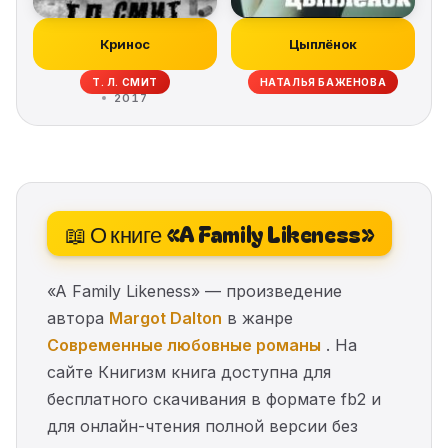
Кринос
Цыплёнок
Т. Л. СМИТ
НАТАЛЬЯ БАЖЕНОВА
2017
📖 О книге «A Family Likeness»
«A Family Likeness» — произведение
автора
Margot Dalton
в жанре
Современные любовные романы
. На
сайте Книгизм книга доступна для
бесплатного скачивания в формате fb2 и
для онлайн-чтения полной версии без