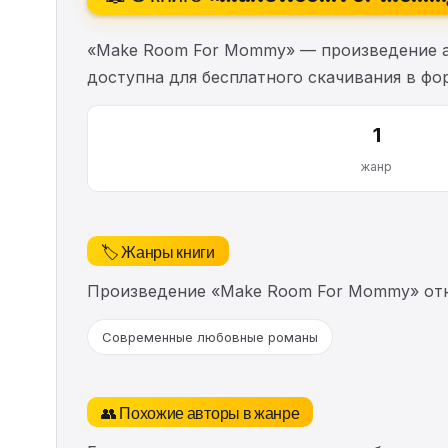
«Make Room For Mommy» — произведение 
доступна для бесплатного скачивания в фор
1
жанр
🏷️ Жанры книги
Произведение «Make Room For Mommy» отн
Современные любовные романы
👥 Похожие авторы в жанре