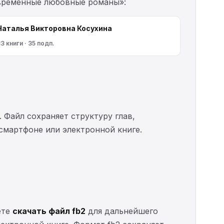
овременные любовные романы»:
Наталья Викторовна Косухина
3 книги · 35 подп.
. Файл сохраняет структуру глав,
 смартфоне или электронной книге.
ете
скачать файл fb2
для дальнейшего