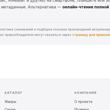
ader, AlReader и других) на смартфоне, планшете или 
 и метаданные. Альтернатива —
онлайн-чтение полной 
статистика скачиваний и подборка похожих произведений актуализи
ве; правообладатели могут связаться через
страницу для правоо
КАТАЛОГ
КОМПАНИЯ
Жанры
О проекте
Серии
Правила