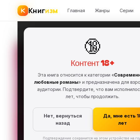
Книг
изм
Главная
Жанры
Серии
Главная
›
Современные любовные романы
›
Suzanne McMinn
›
🔞
Make 
Контент 18+
Suzanne
SM
Эта книга относится к категории «
Современ
FB2
Фрагмент
любовные романы
» и предназначена для взр
аудитории. Подтвердите, что вам исполнилос
Современн
лет, чтобы продолжить.
Скачат
Нет, вернуться
Да, мне есть 1
назад
лет
Подтверждение сохранится на этом устройстве на го