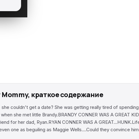
r Mommy, краткое содержание
ldn't get a date? She was getting really tired of spending he
t's when she met little Brandy.BRANDY CONNER WAS A GREAT KID.
riend for her dad, Ryan.RYAN CONNER WAS A GREAT…HUNK.Life as
t even one as beguiling as Maggie Wells….Could they convince h