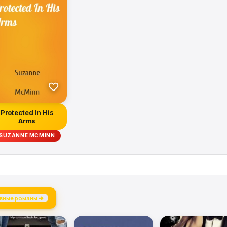
Protected In His
Arms
SUZANNE MCMINN
вные романы →