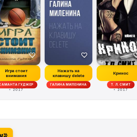
Игра стоит
Нажать на
Кринос
внимания
клавишу delete
САМАНТА ГУДЖЕР
ГАЛИНА МИЛЕНИНА
Т. Л. СМИТ
2017
2017
my»