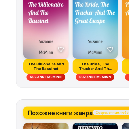
The Billionaire And
The Bride, The
The Bassinet
Trucker And The
Great Escape
SUZANNE MCMINN
SUZANNE MCMINN
Похожие книги жанра
Современные любо