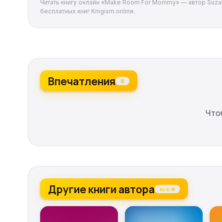
Читать книгу онлайн «Make Room For Mommy» — автор Suzan
бесплатных книг Knigism.online.
Впечатления
0
Что
Другие книги автора
все →