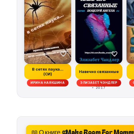
В сетях паука...
Навечно связанные
(СИ)
ИРИНА НАЯКШИНА
ЭЛИЗАБЕТ ЧЭНДЛЕР
2017
📖 О книге «Make Room For Mom