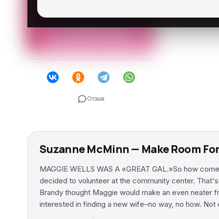
Отзыв
Suzanne McMinn — Make Room Fo
MAGGIE WELLS WAS A «GREAT GAL.»So how come she cou
decided to volunteer at the community center. Tha
Brandy thought Maggie would make an even neater f
interested in finding a new wife–no way, no how. No