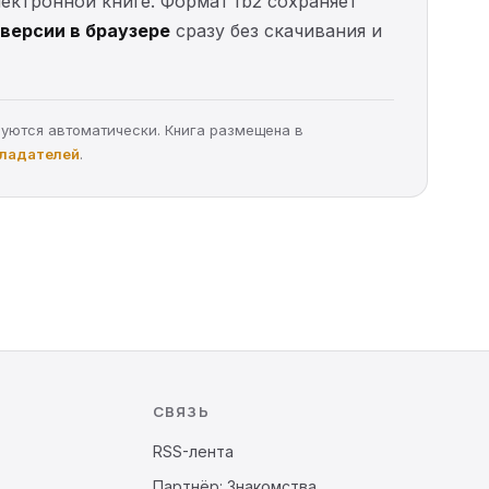
электронной книге. Формат fb2 сохраняет
версии в браузере
сразу без скачивания и
руются автоматически. Книга размещена в
бладателей
.
СВЯЗЬ
RSS-лента
Партнёр: Знакомства