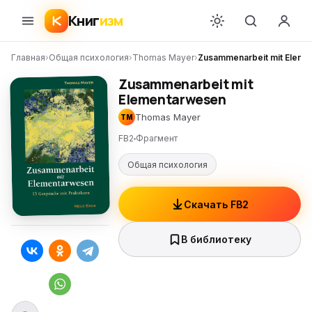
Книг
изм
Главная
›
Общая психология
›
Thomas Mayer
›
Zusammenarbeit mit Eleme
Zusammenarbeit mit
Elementarwesen
Thomas Mayer
TM
FB2
Фрагмент
Общая психология
Скачать FB2
В библиотеку