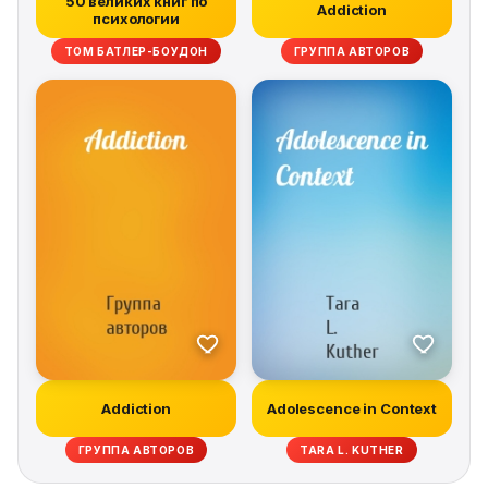
50 великих книг по
Addiction
психологии
ТОМ БАТЛЕР-БОУДОН
ГРУППА АВТОРОВ
Addiction
Adolescence in Context
ГРУППА АВТОРОВ
TARA L. KUTHER