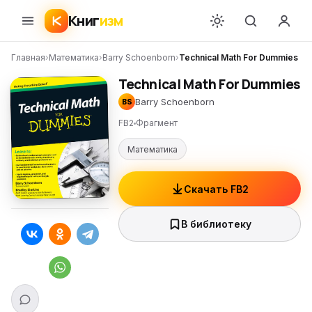
Книг
изм
Главная
›
Математика
›
Barry Schoenborn
›
Technical Math For Dummies
Technical Math For Dummies
Barry Schoenborn
BS
FB2
Фрагмент
Математика
Скачать FB2
В библиотеку