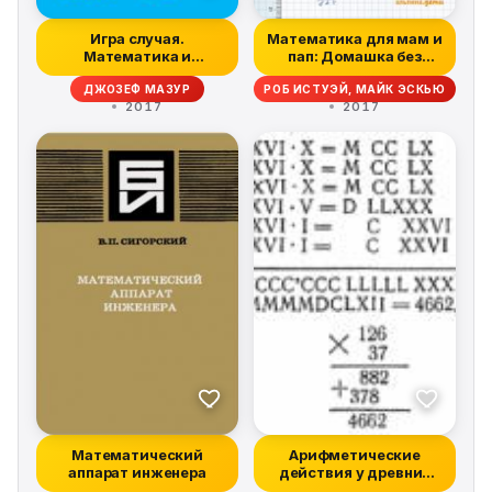
Игра случая.
Математика для мам и
Математика и
пап: Домашка без
мифология
мучений
ДЖОЗЕФ МАЗУР
РОБ ИСТУЭЙ, МАЙК ЭСКЬЮ
совпадения
2017
2017
Математический
Арифметические
аппарат инженера
действия у древних
римлян