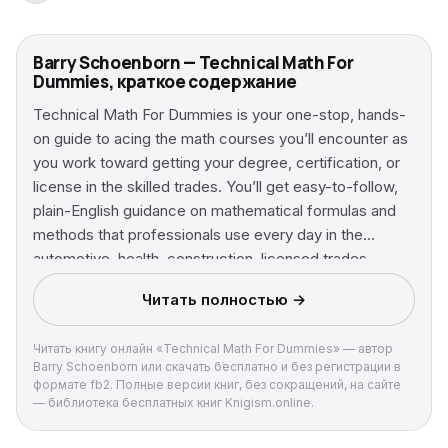
Barry Schoenborn — Technical Math For
Dummies, краткое содержание
Technical Math For Dummies is your one-stop, hands-
on guide to acing the math courses you’ll encounter as
you work toward getting your degree, certification, or
license in the skilled trades. You’ll get easy-to-follow,
plain-English guidance on mathematical formulas and
methods that professionals use every day in the
automotive, health, construction, licensed trades,
maintenance, and other trades. You’ll learn how to apply
Читать полностью →
concepts of algebra, geometry, and trigonometry and
their formulas related to occupational areas of study.
Читать книгу онлайн «Technical Math For Dummies» — автор
Plus, you’ll find out how to perform basic arithmetic
Barry Schoenborn или скачать бесплатно и без регистрации в
operations and solve word problems as they’re applied
формате fb2. Полные версии книг, без сокращений, на сайте
to specific trades. Maps to a course commonly
— библиотека бесплатных книг Knigism.online.
required by vocational schools, community and