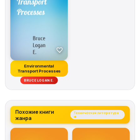
and operation variables * Practice problems and step-
by-step examples Microbial Fuel Cells, with its easy-to-
follow explanations, is recommended as both a
textbook for students and professionals interested in
entering the field and as a complete reference for
more experienced practitioners.
Environmental
Transport Processes
BRUCE LOGAN E.
Похожие книги
Техническая литература
жанра
→