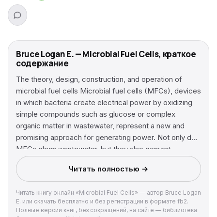
Bruce Logan E. — Microbial Fuel Cells, краткое
содержание
The theory, design, construction, and operation of
microbial fuel cells Microbial fuel cells (MFCs), devices
in which bacteria create electrical power by oxidizing
simple compounds such as glucose or complex
organic matter in wastewater, represent a new and
promising approach for generating power. Not only do
MFCs clean wastewater, but they also convert
organics in these wastewaters into usable energy.
Читать полностью →
Given the world's limited supply of fossil fuels and
fossil fuels' impact on climate change, MFC
Читать книгу онлайн «Microbial Fuel Cells» — автор Bruce Logan
technology's ability to create renewable, carbon-
E. или скачать бесплатно и без регистрации в формате fb2.
neutral energy has generated tremendous interest
Полные версии книг, без сокращений, на сайте — библиотека