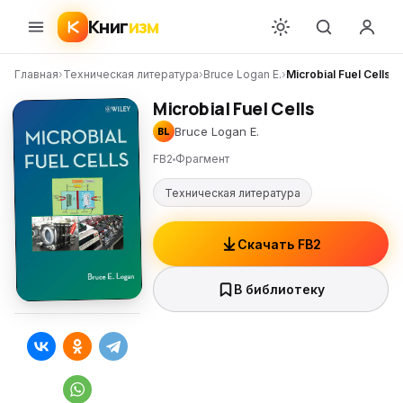
Книг
изм
Главная
›
Техническая литература
›
Bruce Logan E.
›
Microbial Fuel Cells
Microbial Fuel Cells
Bruce Logan E.
BL
FB2
Фрагмент
Техническая литература
Скачать FB2
В библиотеку