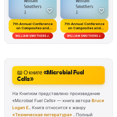
7th Annual Conference
7th Annual Conference
on Composites and
on Composites and
Advanced C...
Advanced C...
WILLIAM SMOTHERS J.
WILLIAM SMOTHERS J.
📖 О книге «Microbial Fuel
Cells»
На Книгизм представлено произведение
«Microbial Fuel Cells» — книга автора
Bruce
Logan E.
. Книга относится к жанру
«Техническая литература»
. Полный