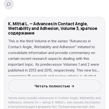
K. Mittal L. — Advances in Contact Angle,
Wettability and Adhesion, Volume 3, краткое
содержание
This is the third Volume in the series “Advances in
Contact Angle, Wettability and Adhesion” initiated to
consolidate information and provide commentary on
certain recent research aspects dealing with this
important topic. Its predecessor Volumes 1 and 2 were
published in 2013 and 2015, respectively. This new book
comprising 15 research and review articles is divided
into four parts: Part 1: Contact Angle Measurement and
Читать полностью →
Analysis; Part 2: Wettability Behavior; Part 3:
Hydrophobic/Superhydrophobic Surfaces; Part 4:
Читать книгу онлайн «Advances in Contact Angle, Wettability and
Wettability, Surface Free Energy and Adhesion. The
Adhesion, Volume 3» — автор K. Mittal L. или скачать бесплатно
topics covered include: O Procedure to measure and
и без регистрации в формате fb2. Полные версии книг, без