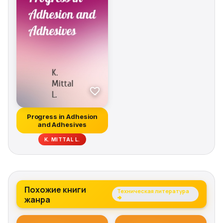
Progress in Adhesion
and Adhesives
K. MITTAL L.
Похожие книги
Техническая литература
жанра
→