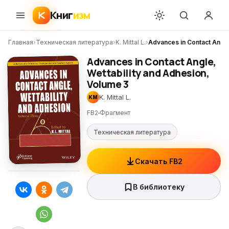
Книг
изм
Главная
›
Техническая литература
›
K. Mittal L.
›
Advances in Contact Angle
Advances in Contact Angle,
Wettability and Adhesion,
Volume 3
K. Mittal L.
KM
FB2
Фрагмент
Техническая литература
Скачать FB2
В библиотеку