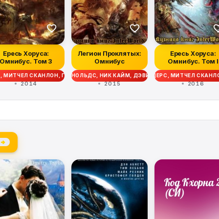
Ересь Хоруса:
Легион Проклятых:
Ересь Хоруса:
Омнибус. Том 3
Омнибус
Омнибус. Том I
Ю ФАРРЕР, ЭНДИ СМАЙЛИ, ДЖЕЙМС СВАЛЛОУ, ЭНТОНИ РЕЙНОЛЬДС, КРИСТИ
ЕРС, МИТЧЕЛ СКАНЛОН, ГЭВ ТОРП, ДЭВИД ЭННЕНДЕЙЛ, МЭТТЬЮ ФАРРЕР,
И ПЕЙТОН, ГРЭМ МАКНИЛЛ, ЛОРИ ГОЛДИНГ, МИТЧЕЛ СКАНЛОН, ЭНДИ ХОА
ИК КАЙМ, ГАЙ ХЕЙЛИ, МАЙК ЛИ, КРИС РАЙТ, РОБ САНДЕРС, МИТЧЕЛ СК
 КАУНТЕР, ДЖОН ФРЕНЧ, НИК КАЙМ, ГАЙ ХЕЙЛИ, МАЙК ЛИ, КРИС РАЙТ,
СТИАН ДАНН, ДЖОШ РЕЙНОЛЬДС, НИК КАЙМ, ДЭВИД ЭННЕНДЕЙЛ, ГРЭМ Л
2014
2015
2016
 →