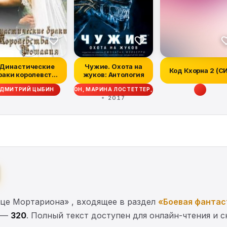
Династические
Чужие. Охота на
Код Кхорна 2 (С
раки королевства
жуков: Антология
Рошалия
ТТ СИГЛЕР, ДЭЙВ ВОЛВЕРТОН, МАРИНА ЛОСТЕТТЕР, УЭСТОН ОКС, МЭТТ Ф
ДМИТРИЙ ЦЫБИН
2017
це Мортариона» , входящее в раздел
«Боевая фантас
к —
320
. Полный текст доступен для онлайн-чтения и с