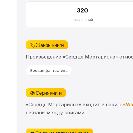
320
скачиваний
🏷️ Жанры книги
Произведение «Сердце Мортариона» относ
Боевая фантастика
📚 Серия книги
«Сердце Мортариона» входит в серию
«Wa
связаны между книгами.
👥 Похожие авторы в жанре