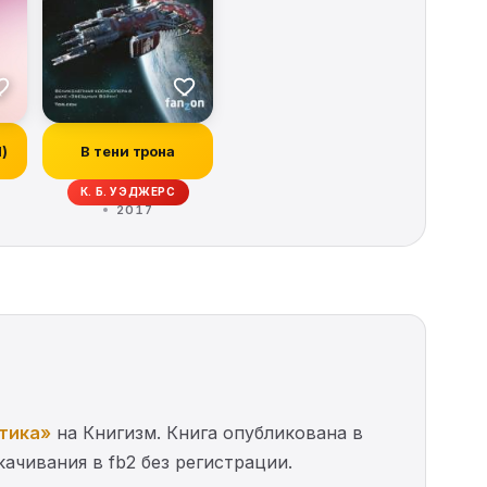
И)
В тени трона
ОРБЕК, ИВОНН НАВАРРО, КИТ ДЕ КАНДИДО, РЭЙ ГАРТОН, КРИСТОФЕР ГОЛ
К. Б. УЭДЖЕРС
2017
тика»
на Книгизм. Книга опубликована в
качивания в fb2 без регистрации.