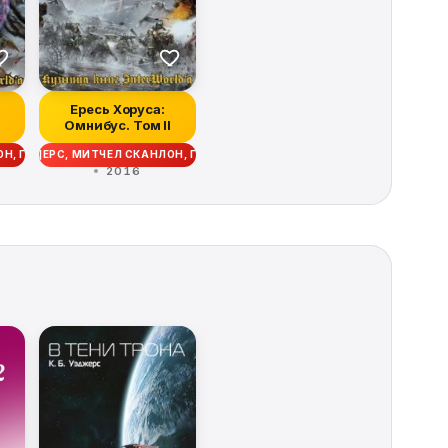
Ересь Хоруса:
Омнибус. Том II
АН ДАНН, ЛОРИ ГОЛДИНГ, АЛАН МЕРРЕТ
 ЭНДИ СМАЙЛИ, ДЖЕЙМС СВАЛЛОУ, ЭНТОНИ РЕЙНОЛЬДС, КРИСТИАН ДАНН,
Р, ЭНДИ СМАЙЛИ
АНЛОН, ГЭВ ТОРП, ДЭВИД ЭННЕНДЕЙЛ, МЭТТЬЮ ФАРРЕР, ЭНДИ СМАЙЛИ, 
 РОБ САНДЕРС, МИТЧЕЛ СКАНЛОН, ГЭВ ТОРП, ДЭВИД ЭННЕНДЕЙЛ, МЭТТЬ
ИОН, ЛОРИ ГОЛДИНГ
2016