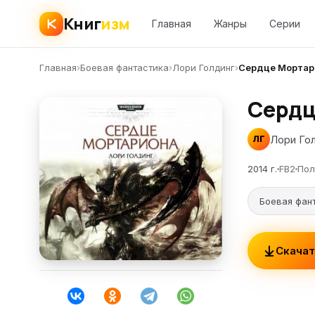
Книг
изм
Главная
Жанры
Серии
Главная
›
Боевая фантастика
›
Лори Голдинг
›
Сердце Мортар
Сердц
Лори Го
ЛГ
2014 г.
FB2
Пол
Боевая фан
Скачат