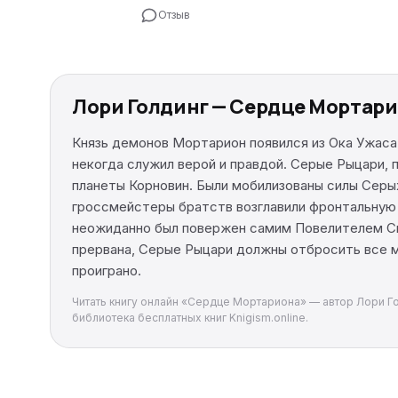
Отзыв
Лори Голдинг — Сердце Мортари
Князь демонов Мортарион появился из Ока Ужаса
некогда служил верой и правдой. Серые Рыцари,
планеты Корновин. Были мобилизованы силы Серых
гроссмейстеры братств возглавили фронтальную 
неожиданно был повержен самим Повелителем Сме
прервана, Серые Рыцари должны отбросить все м
проиграно.
Читать книгу онлайн «Сердце Мортариона» — автор Лори Гол
библиотека бесплатных книг Knigism.online.