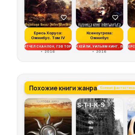
Ересь Хоруса:
Ксеноугроза:
Омнибус. Том IV
Омнибус
 РОБ САНДЕРС, МИТЧЕЛ СКАНЛОН, ГЭВ ТОРП, ДЭВИД ЭННЕНДЕЙЛ, МЭТТЬ
 ДЖОН ФРЕНЧ, НИК КАЙМ, ГАЙ ХЕЙЛИ, МАЙК ЛИ, КРИС РАЙТ, РОБ САНД
 БРЭЙДЕН КЭМПБЕЛЛ, ЭНДИ ЧАМБЕРС, ГАЙ ХЕЙЛИ, УИЛЬЯМ КИНГ, ЛИНДС
ГРЭМ МАКНИЛЛ, ААРОН ДЕМБСКИ-БОУДЕН, БЕН КАУНТЕР, ДЖОН ФРЕНЧ, Н
ДЭН АБНЕТТ, ГРЭМ МАКНИЛЛ, ААРОН ДЕМБСКИ-БОУДЕН, БЕН
РОБ САНДЕРС, КРИ
2016
2016
Похожие книги жанра
Боевая фантастика