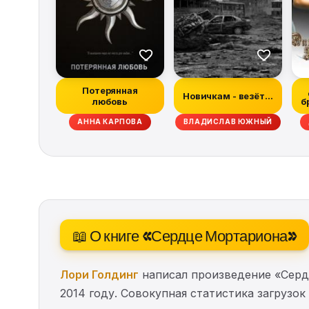
Потерянная
Новичкам - везёт...
любовь
б
Н МАБЕРРИ, ХИЗЕР ГРЭМ, ДЭН АБНЕТТ, РЭЙЧЕЛ КЕЙН, ТИМ ЛЕББОН, СКО
АННА КАРПОВА
ВЛАДИСЛАВ ЮЖНЫЙ
📖 О книге «Сердце Мортариона»
Лори Голдинг
написал произведение «Серд
2014 году. Совокупная статистика загрузо