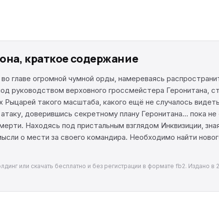
она, краткое содержание
 во главе огромной чумной орды, намереваясь распростран
 под руководством верховного гроссмейстера Геронитана, с
 Рыцарей такого масштаба, какого ещё не случалось видеть
атаку, доверившись секретному плану Геронитана… пока не 
рти. Находясь под пристальным взглядом Инквизиции, зная,
ысли о мести за своего командира. Необходимо найти ново
динг или скачать бесплатно и без регистрации в формате fb2. Издано в 2