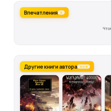
Впечатления
0
Что
Другие книги автора
все →