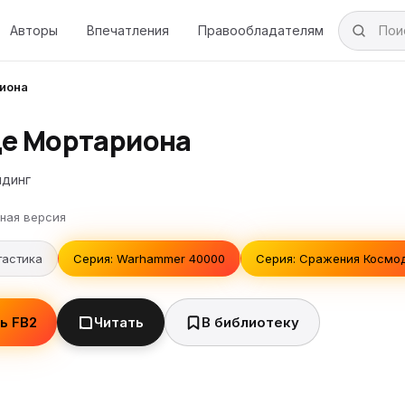
Авторы
Впечатления
Правообладателям
иона
е Мортариона
лдинг
ная версия
тастика
Серия: Warhammer 40000
Серия: Сражения Космо
ь FB2
Читать
В библиотеку