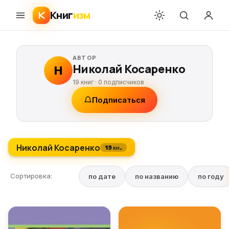
Книг
изм
АВТОР
Николай Косаренко
Н
19 книг ·
0
подписчиков
Подписаться
Николай Косаренко
19 кн.
Сортировка:
по дате
по названию
по году