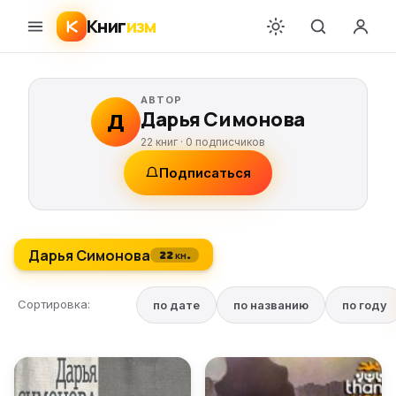
Книг
изм
АВТОР
Дарья Симонова
Д
22 книг ·
0
подписчиков
Подписаться
Дарья Симонова
22 кн.
Сортировка:
по дате
по названию
по году