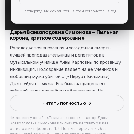
Подтверждение сохранится на этом устройстве на год.
Дарья Всеволодовна Симонова — Пыльная
корона, краткое содержание
Расследуется внезапная и загадочная смерть
лучшей преподавательницы и репетитора в
музыкальном училище Анны Карловны по прозвищу
Инквизиция. Подозрение падает на ее учеников и
любовниц мужа убитой… («Пируэт Бильман»)
Даже уйдя от мужа, Ева была защищена его
заботой, жила спокойно и обеспеченно. Но
случилось непредвиденное – бывшего супруга
Читать полностью →
подставили, и Ева решила действовать, понимая,
что надо спасать его и себя… («Пыльная корона»)
Читать книгу онлайн «Пыльная корона» — автор Дарья
Всеволодовна Симонова или скачать бесплатно и без
регистрации в формате fb2. Полные версии книг, без
сокращений, на сайте — библиотека бесплатных книг