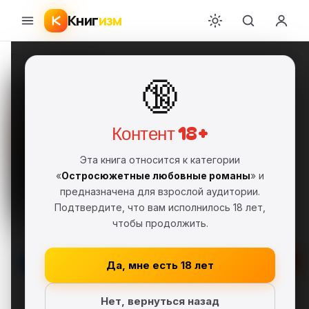
Книг
изм
Главная
›
Современная русская и зарубежная проза
›
Дарья Симонова
›
🔞
Пыльная корона
Дарья Симонова
ДВ
FB2
Фрагмент
18+
Контент 18+
Современная русская и зарубежная
проза
Эта книга относится к категории
«
Остросюжетные любовные романы
» и
Остросюжетные любовные романы
предназначена для взрослой аудитории.
Современные детективы
Подтвердите, что вам исполнилось 18 лет,
Серия: Опасные удовольствия
чтобы продолжить.
Скачать FB2
Да, мне есть 18 лет
В библиотеку
Нет, вернуться назад