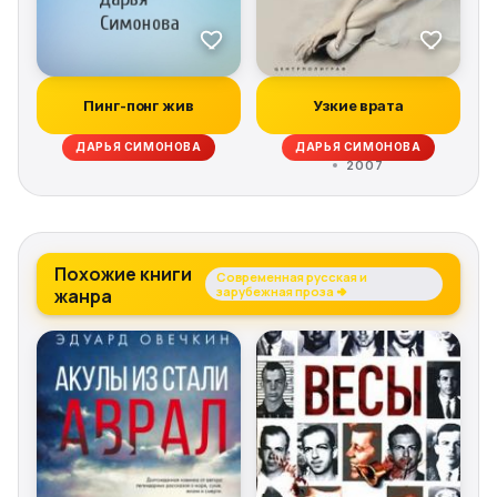
Пинг-понг жив
Узкие врата
ДАРЬЯ СИМОНОВА
ДАРЬЯ СИМОНОВА
2007
Похожие книги
Современная русская и
жанра
зарубежная проза →