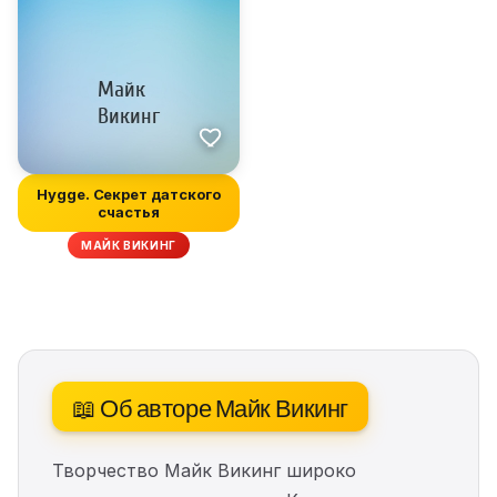
Hygge. Секрет датского
счастья
МАЙК ВИКИНГ
📖 Об авторе Майк Викинг
Творчество Майк Викинг широко