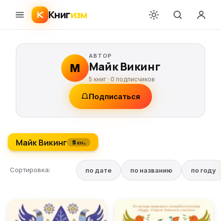
Книг
изм
АВТОР
Майк Викинг
М
5 книг ·
0
подписчиков
Подписаться
Майк Викинг
5 кн.
Сортировка:
по дате
по названию
по году