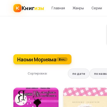
Книг
изм
Главная
Жанры
Серии
Наоми Морияма
2 кн.
Сортировка:
по дате
по наз