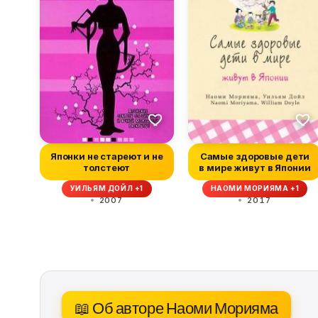
Японки не стареют и не
Самые здоровые дети
толстеют
в мире живут в Японии
УИЛЬЯМ ДОЙЛ +1
НАОМИ МОРИЯМА +1
2007
2017
📖 Об авторе Наоми Морияма