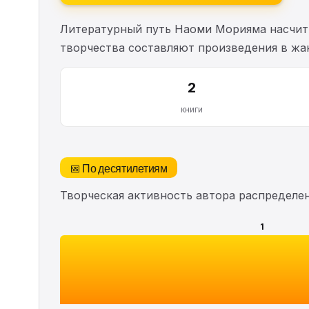
Литературный путь Наоми Морияма насчи
творчества составляют произведения в жан
2
книги
📅 По десятилетиям
Творческая активность автора распределе
1