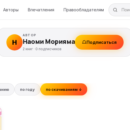
Авторы
Впечатления
Правообладателям
АВТОР
Наоми Морияма
Н
Подписаться
2 книг ·
0
подписчиков
ванию
по году
по скачиваниям ↓