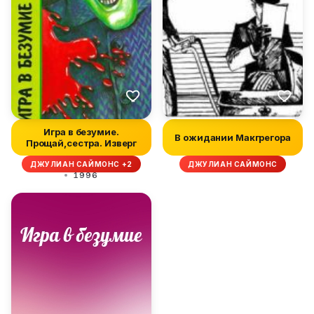
Игра в безумие.
В ожидании Макгрегора
Прощай,сестра. Изверг
ДЖУЛИАН САЙМОНС +2
ДЖУЛИАН САЙМОНС
1996