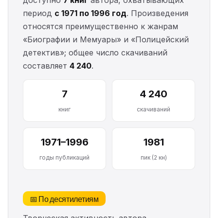
доступно
7 книг
автора, охватывающих
период
с 1971 по 1996 год
. Произведения
относятся преимущественно к жанрам
«Биографии и Мемуары» и «Полицейский
детектив»; общее число скачиваний
составляет
4 240
.
7
4 240
книг
скачиваний
1971–1996
1981
годы публикаций
пик (2 кн)
📅 По десятилетиям