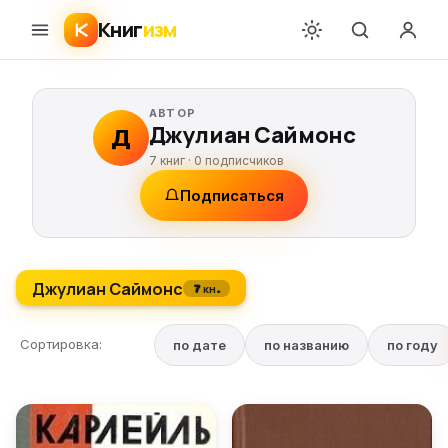
Книг
изм
АВТОР
Джулиан Саймонс
Д
7 книг ·
0
подписчиков
Подписаться
Джулиан Саймонс
7 кн.
Сортировка:
по дате
по названию
по году