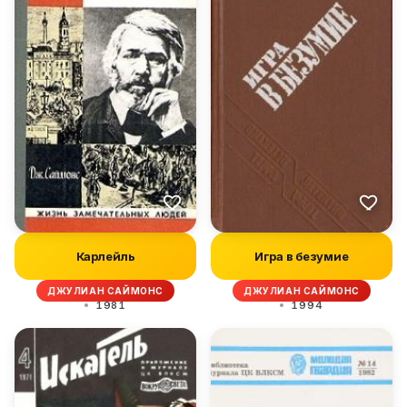
Карлейль
Игра в безумие
ДЖУЛИАН САЙМОНС
ДЖУЛИАН САЙМОНС
1981
1994