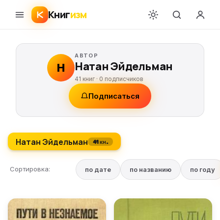
Книг
изм
АВТОР
Натан Эйдельман
Н
41 книг ·
0
подписчиков
Подписаться
Натан Эйдельман
41 кн.
Сортировка:
по дате
по названию
по году