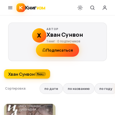
Книг
изм
АВТОР
Хван Сунвон
Х
1 книг ·
0
подписчиков
Подписаться
Хван Сунвон
1 кн.
Сортировка:
по дате
по названию
по году