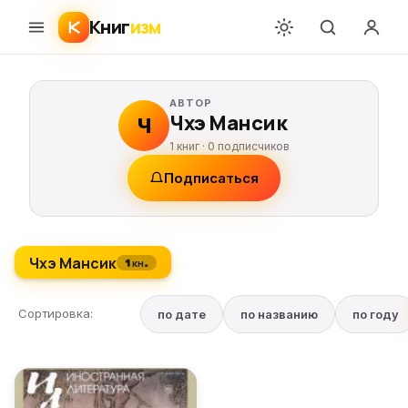
Книг
изм
АВТОР
Чхэ Мансик
Ч
1 книг ·
0
подписчиков
Подписаться
Чхэ Мансик
1 кн.
Сортировка:
по дате
по названию
по году