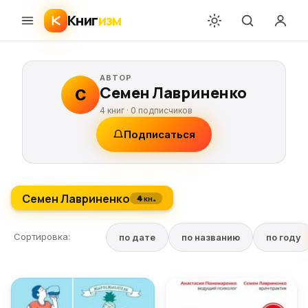
Книг
изм
АВТОР
Семен Лавриненко
С
4 книг ·
0
подписчиков
Подписаться
Семен Лавриненко
4 кн.
Сортировка:
по дате
по названию
по году