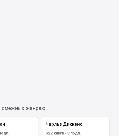
в смежных жанрах:
он
Чарльз Диккенс
 подп.
622 книги · 3 подп.