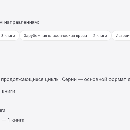
м направлениям:
3 книги
Зарубежная классическая проза — 2 книги
Истори
 продолжающиеся циклы. Серии — основной формат д
 книги
ига
а
— 1 книга