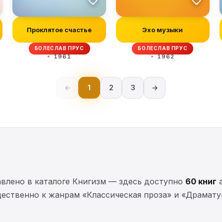
Проклятое счастье
Эхо музыки
БОЛЕСЛАВ ПРУС
БОЛЕСЛАВ ПРУС
1961
1962
←
1
2
3
→
влено в каталоге Книгизм — здесь доступно
60 книг
а
ественно к жанрам «Классическая проза» и «Драматур