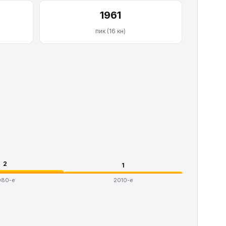
1961
пик (16 кн)
2
1
980-е
2010-е