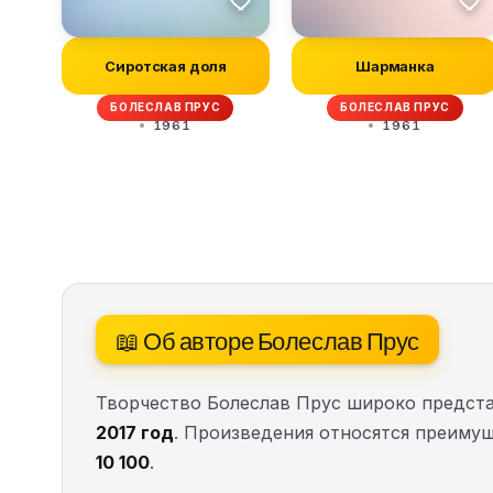
Сиротская доля
Шарманка
БОЛЕСЛАВ ПРУС
БОЛЕСЛАВ ПРУС
1961
1961
📖 Об авторе Болеслав Прус
Творчество Болеслав Прус широко предста
2017 год
. Произведения относятся преимущ
10 100
.