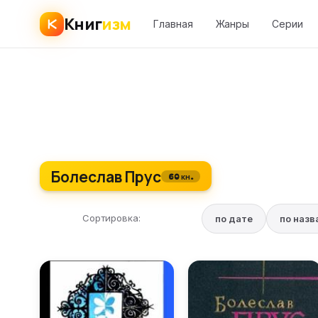
Книг
изм
Главная
Жанры
Серии
Болеслав Прус
60 кн.
Сортировка:
по дате
по наз