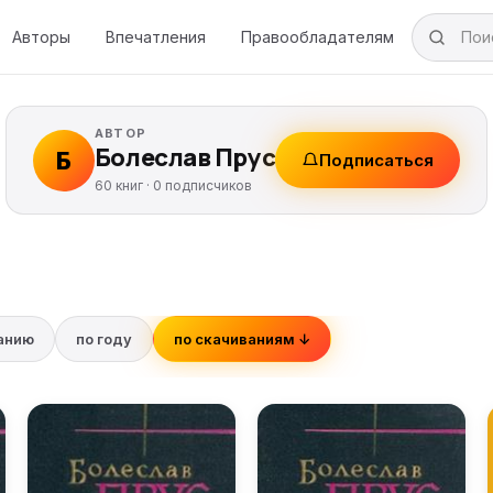
Авторы
Впечатления
Правообладателям
АВТОР
Болеслав Прус
Б
Подписаться
60 книг ·
0
подписчиков
ванию
по году
по скачиваниям ↓