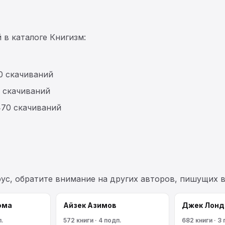
 в каталоге Книгизм:
0 скачиваний
0 скачиваний
470 скачиваний
рус, обратите внимание на других авторов, пишущих 
юма
Айзек Азимов
Джек Лонд
п.
572 книги · 4 подп.
682 книги · 3