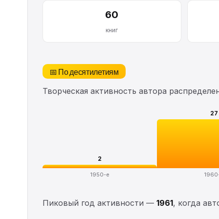
60
книг
📅 По десятилетиям
Творческая активность автора распределе
27
2
1950-е
1960
Пиковый год активности —
1961
, когда ав